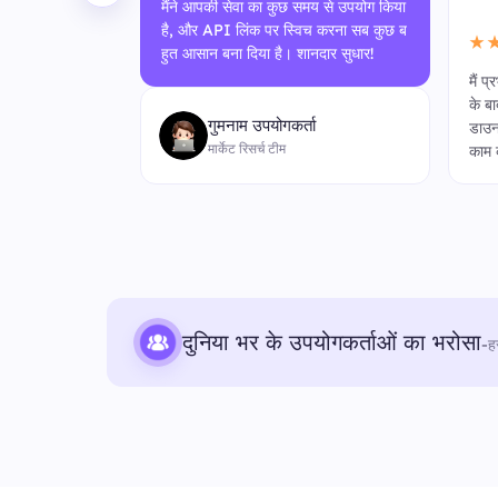
मैंने आपकी सेवा का कुछ समय से उपयोग किया
है, और API लिंक पर स्विच करना सब कुछ ब
★
हुत आसान बना दिया है। शानदार सुधार!
वा अविश्वसनीय
मैं प
 कहीं अधिक प्र
के ब
गुमनाम उपयोगकर्ता
्नयन पर शानदार
डाउन
मार्केट रिसर्च टीम
काम 
दुनिया भर के उपयोगकर्ताओं का भरोसा
-
ह