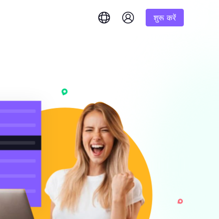
शुरू करें
English
简体中文
português
Tiếng Việt
Google
शुरूआत
Bing
 और तुरंत उत्तर प्राप्त करें।
1K परिणाम
% तक कमीशन
Русский
Indonesia
DuckDuckGo
हिंदी
Deutsch
Yandex
शुरूआत
इम परिणाम प्राप्त
करने के लिए हमारे चरण-दर-
1K परिणाम
Youtube
लिए एक
Amazon
शुरूआत
Facebook
 बड़ी मात्रा में
$-/GB
यंत्रण और स्वचालन अनलॉक करें
Instagram
र सौदों का
ष रूप से तैयार की गई
ें।