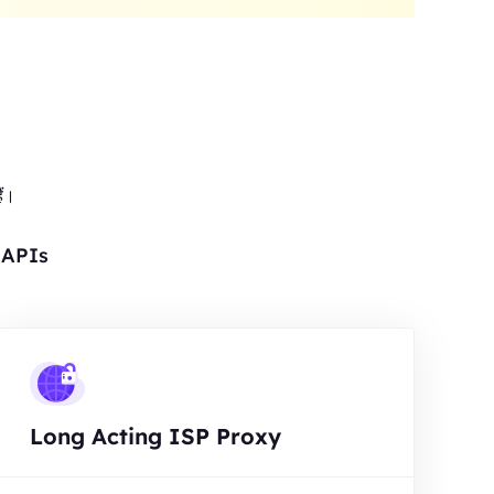
ैं।
र APIs
Long Acting ISP Proxy