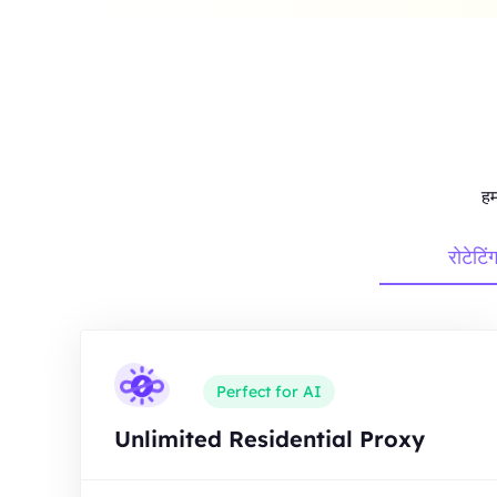
हम
रोटेटिं
Perfect for AI
Unlimited Residential Proxy