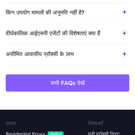
किन उपयोग मामलों की अनुमति नहीं है?
BestProxy धोखाधड़ी, स्पैम, नकली एंगेजमेंट, क्रेडेंशियल दुरुपयोग, अ
दीर्घकालिक आईएसपी एजेंटों की विशेषताएं क्या हैं
असीमित आवासीय प्रॉक्सी के लाभ
सभी FAQs देखें
उत्पाद
विशेषताएँ
Residential Proxy
फ्री प्रॉक्सी लिस्ट
लोकप्रिय