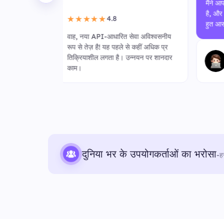
मैंने आपकी सेवा का कुछ समय से उपयोग किया
है, और API लिंक पर स्विच करना सब कुछ ब
★
हुत आसान बना दिया है। शानदार सुधार!
वा अविश्वसनीय
मैं प
 कहीं अधिक प्र
के ब
गुमनाम उपयोगकर्ता
्नयन पर शानदार
डाउन
मार्केट रिसर्च टीम
काम 
दुनिया भर के उपयोगकर्ताओं का भरोसा
-
ह