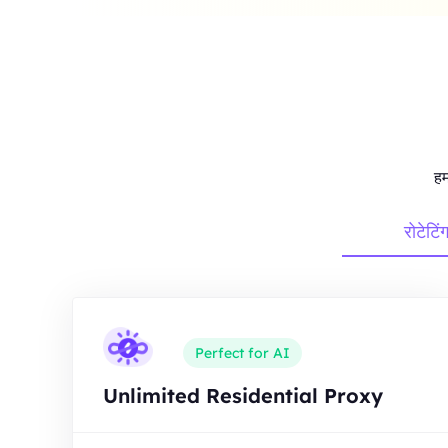
हम
रोटेटिं
Perfect for AI
Unlimited Residential Proxy