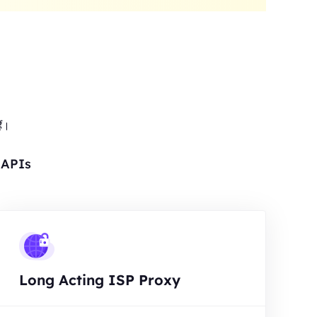
ैं।
र APIs
Long Acting ISP Proxy