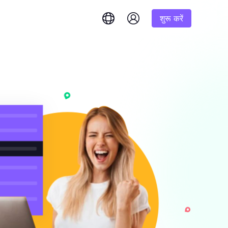
शुरू करें
English
简体中文
português
Tiếng Việt
Google
शुरूआत
Bing
 और तुरंत उत्तर प्राप्त करें।
1K परिणाम
% तक कमीशन
Русский
Indonesia
DuckDuckGo
हिंदी
Deutsch
Yandex
शुरूआत
इम परिणाम प्राप्त
करने के लिए हमारे चरण-दर-
1K परिणाम
Youtube
लिए एक
Amazon
शुरूआत
Facebook
 बड़ी मात्रा में
$-/GB
यंत्रण और स्वचालन अनलॉक करें
Instagram
र सौदों का
ष रूप से तैयार की गई
ें।