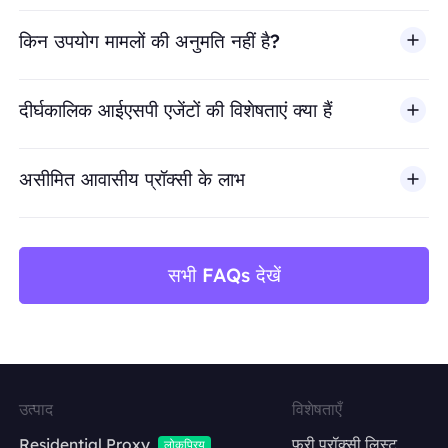
किन उपयोग मामलों की अनुमति नहीं है?
BestProxy धोखाधड़ी, स्पैम, नकली एंगेजमेंट, क्रेडेंशियल दुरुपयोग, अ
दीर्घकालिक आईएसपी एजेंटों की विशेषताएं क्या हैं
असीमित आवासीय प्रॉक्सी के लाभ
सभी FAQs देखें
उत्पाद
विशेषताएँ
Residential Proxy
फ्री प्रॉक्सी लिस्ट
लोकप्रिय