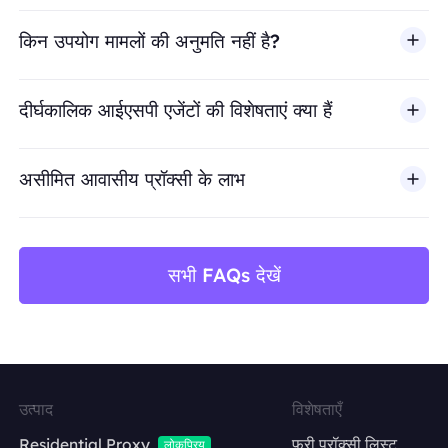
किन उपयोग मामलों की अनुमति नहीं है?
BestProxy धोखाधड़ी, स्पैम, नकली एंगेजमेंट, क्रेडेंशियल दुरुपयोग, अ
दीर्घकालिक आईएसपी एजेंटों की विशेषताएं क्या हैं
असीमित आवासीय प्रॉक्सी के लाभ
सभी FAQs देखें
उत्पाद
विशेषताएँ
Residential Proxy
फ्री प्रॉक्सी लिस्ट
लोकप्रिय