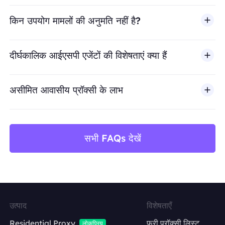
किन उपयोग मामलों की अनुमति नहीं है?
BestProxy धोखाधड़ी, स्पैम, नकली एंगेजमेंट, क्रेडेंशियल दुरुपयोग, अ
दीर्घकालिक आईएसपी एजेंटों की विशेषताएं क्या हैं
असीमित आवासीय प्रॉक्सी के लाभ
सभी FAQs देखें
उत्पाद
विशेषताएँ
Residential Proxy
फ्री प्रॉक्सी लिस्ट
लोकप्रिय