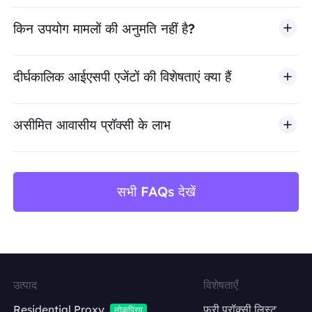
किन उपयोग मामलों की अनुमति नहीं है?
BestProxy धोखाधड़ी, स्पैम, नकली एंगेजमेंट, क्रेडेंशियल दुरुपयोग, अ
दीर्घकालिक आईएसपी एजेंटों की विशेषताएं क्या हैं
असीमित आवासीय प्रॉक्सी के लाभ
सभी FAQs देखें
उत्पाद
विशेषताएँ
Residential Proxy
फ्री प्रॉक्सी लिस्ट
लोकप्रिय