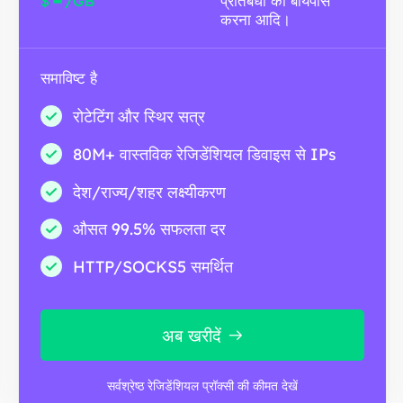
$
/GB
प्रतिबंधों को बायपास
करना आदि।
समाविष्ट है
रोटेटिंग और स्थिर सत्र
80M+ वास्तविक रेजिडेंशियल डिवाइस से IPs
देश/राज्य/शहर लक्ष्यीकरण
औसत 99.5% सफलता दर
HTTP/SOCKS5 समर्थित
अब खरीदें
सर्वश्रेष्ठ रेजिडेंशियल प्रॉक्सी की कीमत देखें