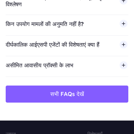
विश्लेषण
किन उपयोग मामलों की अनुमति नहीं है?
BestProxy धोखाधड़ी, स्पैम, नकली एंगेजमेंट, क्रेडेंशियल दुरुपयोग, अ
दीर्घकालिक आईएसपी एजेंटों की विशेषताएं क्या हैं
असीमित आवासीय प्रॉक्सी के लाभ
सभी FAQs देखें
उत्पाद
विशेषताएँ