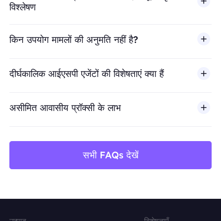
विश्लेषण
किन उपयोग मामलों की अनुमति नहीं है?
BestProxy धोखाधड़ी, स्पैम, नकली एंगेजमेंट, क्रेडेंशियल दुरुपयोग, अ
दीर्घकालिक आईएसपी एजेंटों की विशेषताएं क्या हैं
असीमित आवासीय प्रॉक्सी के लाभ
सभी FAQs देखें
उत्पाद
विशेषताएँ