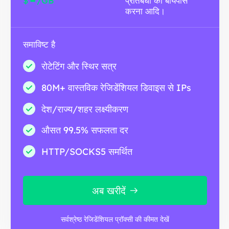
$
/GB
प्रतिबंधों को बायपास
करना आदि।
समाविष्ट है
रोटेटिंग और स्थिर सत्र
80M+ वास्तविक रेजिडेंशियल डिवाइस से IPs
देश/राज्य/शहर लक्ष्यीकरण
औसत 99.5% सफलता दर
HTTP/SOCKS5 समर्थित
अब खरीदें
सर्वश्रेष्ठ रेजिडेंशियल प्रॉक्सी की कीमत देखें