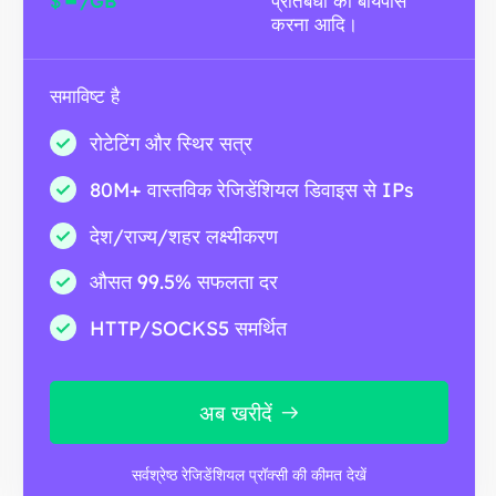
$
/GB
प्रतिबंधों को बायपास
करना आदि।
समाविष्ट है
रोटेटिंग और स्थिर सत्र
80M+ वास्तविक रेजिडेंशियल डिवाइस से IPs
देश/राज्य/शहर लक्ष्यीकरण
औसत 99.5% सफलता दर
HTTP/SOCKS5 समर्थित
अब खरीदें
सर्वश्रेष्ठ रेजिडेंशियल प्रॉक्सी की कीमत देखें