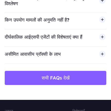
विश्लेषण
किन उपयोग मामलों की अनुमति नहीं है?
BestProxy धोखाधड़ी, स्पैम, नकली एंगेजमेंट, क्रेडेंशियल दुरुपयोग, अ
दीर्घकालिक आईएसपी एजेंटों की विशेषताएं क्या हैं
असीमित आवासीय प्रॉक्सी के लाभ
सभी FAQs देखें
उत्पाद
विशेषताएँ