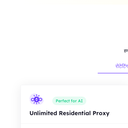
हम
रोटेटिं
Perfect for AI
Unlimited Residential Proxy