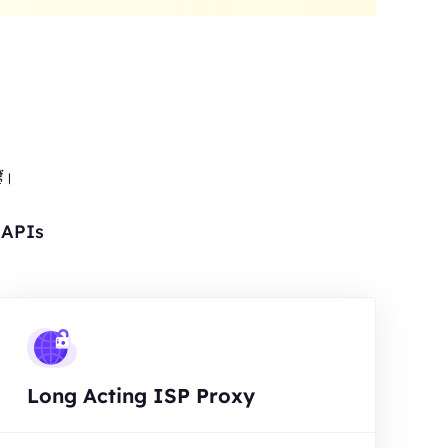
ैं।
र APIs
Long Acting ISP Proxy