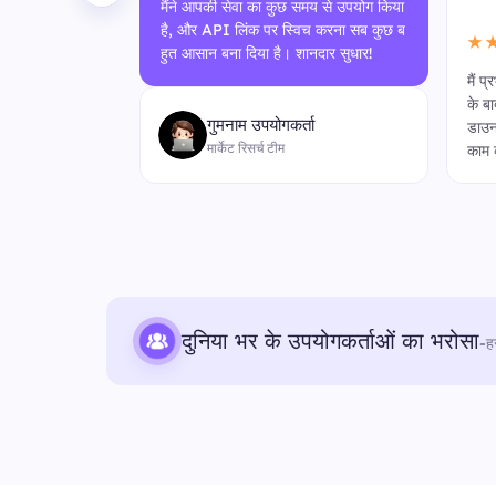
मैंने आपकी सेवा का कुछ समय से उपयोग किया
है, और API लिंक पर स्विच करना सब कुछ ब
★
हुत आसान बना दिया है। शानदार सुधार!
वा अविश्वसनीय
मैं प
 कहीं अधिक प्र
के ब
गुमनाम उपयोगकर्ता
्नयन पर शानदार
डाउन
मार्केट रिसर्च टीम
काम 
दुनिया भर के उपयोगकर्ताओं का भरोसा
-
ह