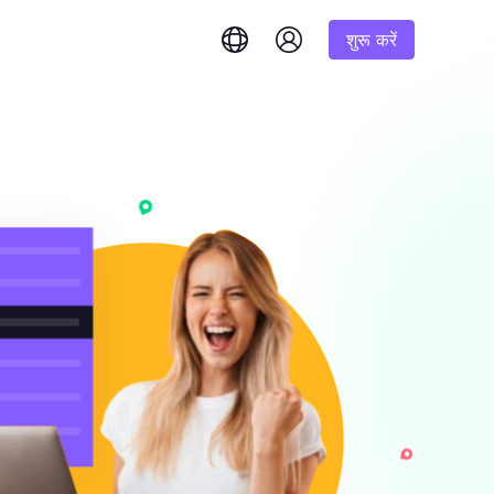
शुरू करें
English
简体中文
português
Tiếng Việt
Google
शुरूआत
Bing
 और तुरंत उत्तर प्राप्त करें।
1K परिणाम
% तक कमीशन
Русский
Indonesia
DuckDuckGo
हिंदी
Deutsch
Yandex
शुरूआत
इम परिणाम प्राप्त
करने के लिए हमारे चरण-दर-
1K परिणाम
Youtube
लिए एक
Amazon
शुरूआत
Facebook
 बड़ी मात्रा में
$-/GB
यंत्रण और स्वचालन अनलॉक करें
Instagram
र सौदों का
ष रूप से तैयार की गई
ें।