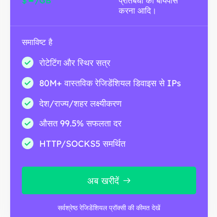
$
/GB
प्रतिबंधों को बायपास
करना आदि।
समाविष्ट है
रोटेटिंग और स्थिर सत्र
80M+ वास्तविक रेजिडेंशियल डिवाइस से IPs
देश/राज्य/शहर लक्ष्यीकरण
औसत 99.5% सफलता दर
HTTP/SOCKS5 समर्थित
अब खरीदें
सर्वश्रेष्ठ रेजिडेंशियल प्रॉक्सी की कीमत देखें