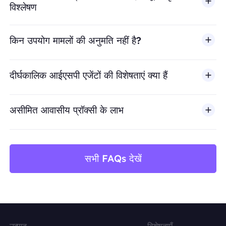
विश्लेषण
किन उपयोग मामलों की अनुमति नहीं है?
BestProxy धोखाधड़ी, स्पैम, नकली एंगेजमेंट, क्रेडेंशियल दुरुपयोग, अ
दीर्घकालिक आईएसपी एजेंटों की विशेषताएं क्या हैं
असीमित आवासीय प्रॉक्सी के लाभ
सभी FAQs देखें
उत्पाद
विशेषताएँ