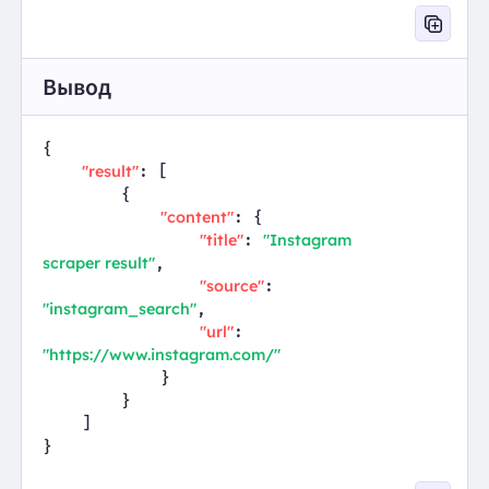
Вывод
{

"result"
: [

        {

"content"
: {

"title"
"Instagram 
: 
scraper result"
,

"source"
: 
"instagram_search"
,

"url"
: 
"https://www.instagram.com/"
            }

        }

    ]

}