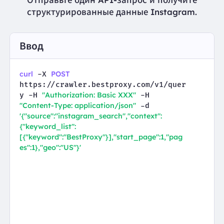
структурированные данные Instagram.
Ввод
curl
POST
 -X 
https://crawler.bestproxy.com/v1/quer
"Authorization: Basic XXX"
y -H 
 -H 
"Content-Type: application/json"
 -d 
'{"source":"instagram_search","context":
{"keyword_list":
[{"keyword":"BestProxy"}],"start_page":1,"pag
es":1},"geo":"US"}'