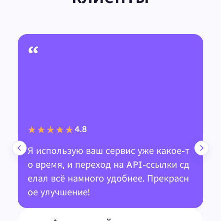
“
4.8
★★★★★
Я использую ваш сервис уже какое-т
о время, и переход на API-ссылки сд
елал всё намного удобнее. Прекрасн
ое улучшение!