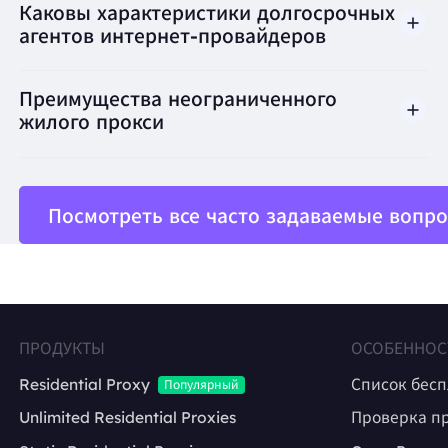
BestProxy не поддерживает мошенничество, спа
Каковы характеристики долгосрочных
агентов интернет-провайдеров
Преимущества неограниченного
жилого прокси
Посмотреть все часто задаваемые вопр
ПРОДУКТЫ
ОСОБЕННОС
Residential Proxy
Список бес
Популярный
Unlimited Residential Proxies
Проверка п