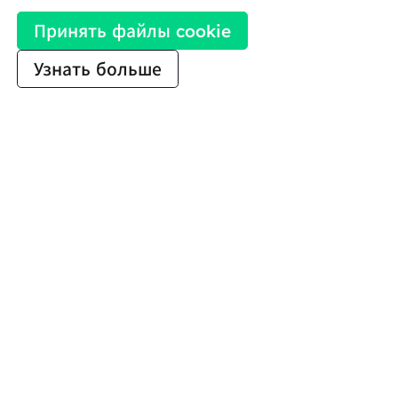
Принять файлы cookie
Узнать больше
ПРОДУКТЫ
ОСОБЕННОС
Residential Proxy
Список бес
Популярный
Unlimited Residential Proxies
Проверка п
Static Residential Proxies
CroxyProxy
Static Data Center Proxies
ProxySite
Long Acting ISP Proxies
Прокси по I
ПРИМЕРЫ ИСПОЛЬЗОВАНИЯ
ЛОКАЦИИ
Проверка рекламы
United State