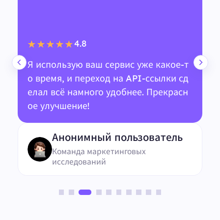
4.8
★★★★★
Я использую ваш сервис уже какое-т
о время, и переход на API-ссылки сд
елал всё намного удобнее. Прекрасн
ое улучшение!
Анонимный пользователь
Команда маркетинговых
исследований