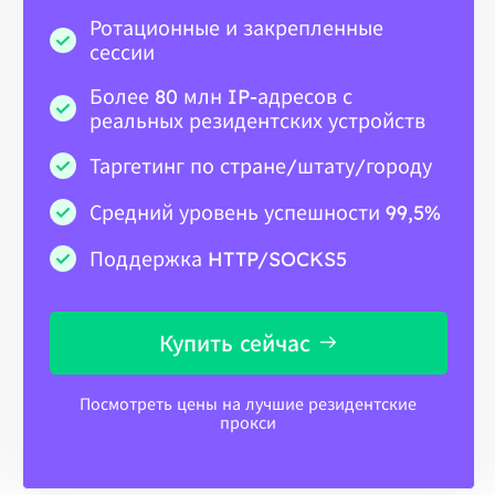
Ротационные и закрепленные
сессии
Более 80 млн IP-адресов с
реальных резидентских устройств
Таргетинг по стране/штату/городу
Средний уровень успешности 99,5%
Поддержка HTTP/SOCKS5
Купить сейчас
Посмотреть цены на лучшие резидентские
прокси