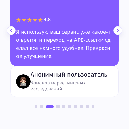
4.8
★★★★★
Я использую ваш сервис уже какое-т
о время, и переход на API-ссылки сд
елал всё намного удобнее. Прекрасн
ое улучшение!
Анонимный пользователь
Команда маркетинговых
исследований