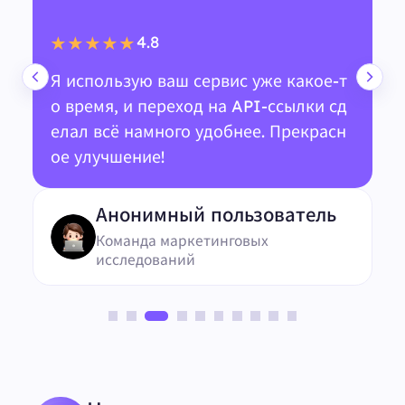
4.8
★★★★★
Я использую ваш сервис уже какое-т
о время, и переход на API-ссылки сд
елал всё намного удобнее. Прекрасн
ое улучшение!
Анонимный пользователь
Команда маркетинговых
исследований