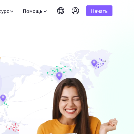
сурс
Помощь
Начать
English
简体中文
português
Tiếng Việt
асто задаваемые вопросы
Google
10%
бная версия
НАЧИНАЕТСЯ С
Неограниченно
Bing
амных
сть вопросы? Просмотрите список часто
Русский
Indonesia
 результатов
адаваемых вопросов и получите ответы
лее чем 100
к программе альянса
DuckDuckGo
гновенно.
атывайте до 10% комиссии.
हिंदी
Deutsch
Yandex
ководство пользователя
HOT
Youtube
версия
НАЧИНАЕТСЯ С
дуйте нашим пошаговым инструкциям для
Amazon
альном
ля развития вашего бизнеса и
тройки и интеграции вашего прокси.
сточников.
 результатов
юзивными скидками
Facebook
нес-
Instagram
бличный API
New
Бесплатная пробная
 аудио с
блокируйте полный контроль и
версия
НАЧИНАЕТСЯ С
я для
оматизацию для ваших прокси-сервисов
для хорошего корпоративного
$-/GB
 наслаждайтесь отличными
.
язаться с нами
Поддержка
те премиальные решения, специально
обранные под ваши нужды?