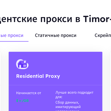
ентские прокси в Timor
ые прокси
Статичные прокси
Скрейп
Residential Proxy
Лучше всего подходит
Начинается от
для:
-
$
/GB
Сбор данных,
имитирующий