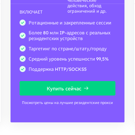
человеческие
действия, обход
ограничений и др.
ВКЛЮЧАЕТ
Ротационные и закрепленные сессии
Более 80 млн IP-адресов с реальных
резидентских устройств
Таргетинг по стране/штату/городу
Средний уровень успешности 99,5%
Поддержка HTTP/SOCKS5
Купить сейчас
Посмотреть цены на лучшие резидентские прокси