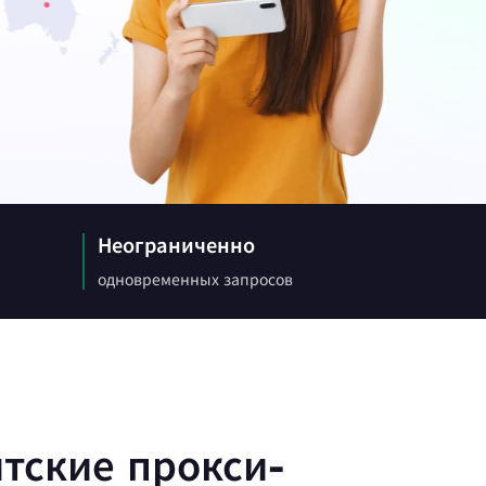
 статьи о веб-краулерах,
угом.
х
Canada
0
IPs
ции с
Germany
0
IPs
Неограниченно
одновременных запросов
Japan
0
IPs
+200Еще
>Все локации
тские прокси-