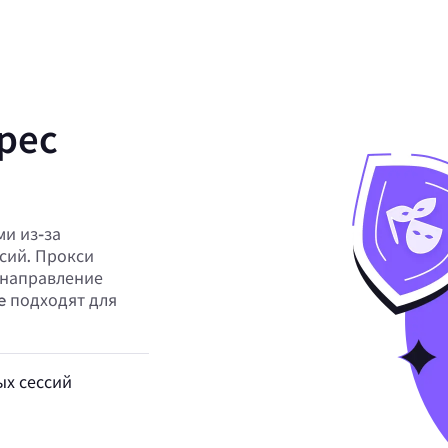
рес
и из-за
сий. Прокси
 направление
te подходят для
х сессий