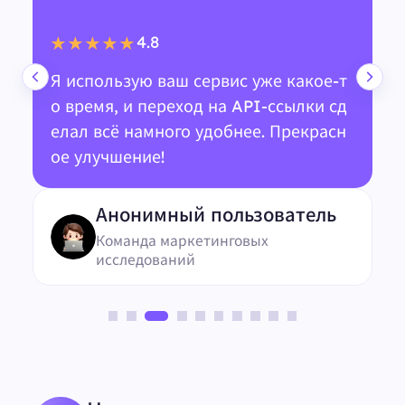
4.8
★★★★★
Я использую ваш сервис уже какое-т
о время, и переход на API-ссылки сд
елал всё намного удобнее. Прекрасн
ое улучшение!
Анонимный пользователь
Команда маркетинговых
исследований