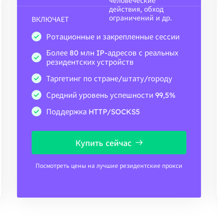
человеческие
действия, обход
ограничений и др.
ВКЛЮЧАЕТ
Ротационные и закрепленные сессии
Более 80 млн IP-адресов с реальных
резидентских устройств
Таргетинг по стране/штату/городу
Средний уровень успешности 99,5%
Поддержка HTTP/SOCKS5
Купить сейчас
Посмотреть цены на лучшие резидентские прокси