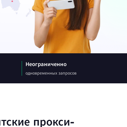
 статьи о веб-краулерах,
угом.
х
Canada
0
IPs
ции с
Germany
0
IPs
Неограниченно
одновременных запросов
Japan
0
IPs
+200Еще
>Все локации
тские прокси-