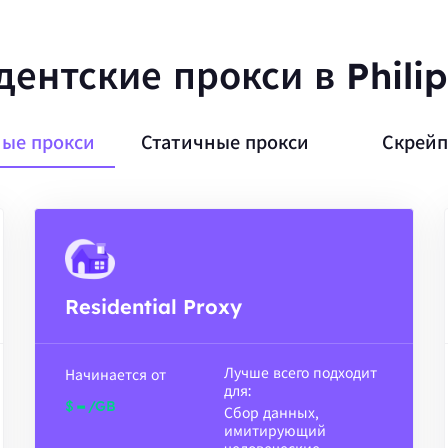
дентские прокси в Philip
ые прокси
Статичные прокси
Скрейп
Residential Proxy
Лучше всего подходит
Начинается от
для:
-
$
/GB
Сбор данных,
имитирующий