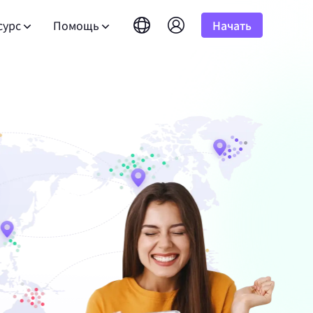
сурс
Помощь
Начать
English
简体中文
português
Tiếng Việt
асто задаваемые вопросы
Google
10%
бная версия
НАЧИНАЕТСЯ С
Неограниченно
Bing
амных
сть вопросы? Просмотрите список часто
Русский
Indonesia
 результатов
адаваемых вопросов и получите ответы
лее чем 100
к программе альянса
DuckDuckGo
гновенно.
атывайте до 10% комиссии.
हिंदी
Deutsch
Yandex
ководство пользователя
HOT
Youtube
версия
НАЧИНАЕТСЯ С
дуйте нашим пошаговым инструкциям для
Amazon
альном
ля развития вашего бизнеса и
тройки и интеграции вашего прокси.
сточников.
 результатов
юзивными скидками
Facebook
нес-
Instagram
бличный API
New
Бесплатная пробная
 аудио с
блокируйте полный контроль и
версия
НАЧИНАЕТСЯ С
я для
оматизацию для ваших прокси-сервисов
для хорошего корпоративного
$-/GB
 наслаждайтесь отличными
.
язаться с нами
Поддержка
те премиальные решения, специально
обранные под ваши нужды?