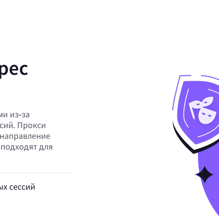
рес
и из-за
сий. Прокси
 направление
s подходят для
х сессий