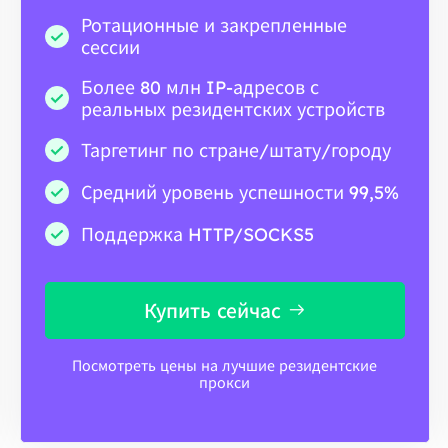
Ротационные и закрепленные
сессии
Более 80 млн IP-адресов с
реальных резидентских устройств
Таргетинг по стране/штату/городу
Средний уровень успешности 99,5%
Поддержка HTTP/SOCKS5
Купить сейчас
Посмотреть цены на лучшие резидентские
прокси