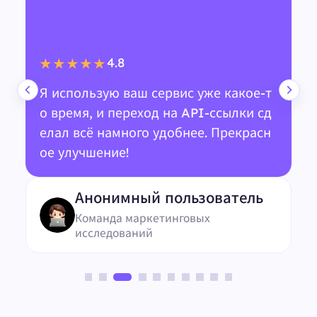
4.8
★★★★★
Я использую ваш сервис уже какое-т
о время, и переход на API-ссылки сд
елал всё намного удобнее. Прекрасн
ое улучшение!
Анонимный пользователь
Команда маркетинговых
исследований