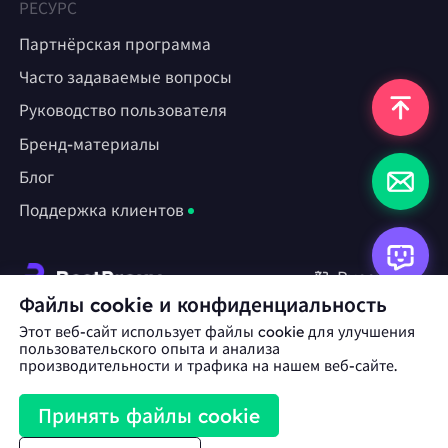
РЕСУРС
Партнёрская программа
Часто задаваемые вопросы
Руководство пользователя
Бренд-материалы
Блог
Поддержка клиентов
Русский
Файлы cookie и конфиденциальность
Этот веб-сайт использует файлы cookie для улучшения
Сотрудничество:
michael.wang@bestproxy.com
пользовательского опыта и анализа
производительности и трафика на нашем веб-сайте.
Принять файлы cookie
Бренд-
Условия
Политика
ас
материалы
использования
конфиденциальнос