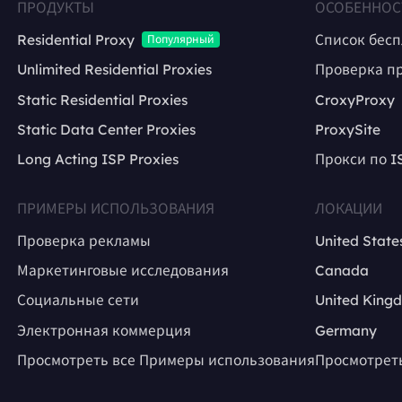
ПРОДУКТЫ
ОСОБЕННОС
Residential Proxy
Список бес
Популярный
Unlimited Residential Proxies
Проверка п
Static Residential Proxies
CroxyProxy
Static Data Center Proxies
ProxySite
Long Acting ISP Proxies
Прокси по I
ПРИМЕРЫ ИСПОЛЬЗОВАНИЯ
ЛОКАЦИИ
Проверка рекламы
United State
Маркетинговые исследования
Canada
Социальные сети
United King
Электронная коммерция
Germany
Просмотреть все Примеры использования
Просмотрет