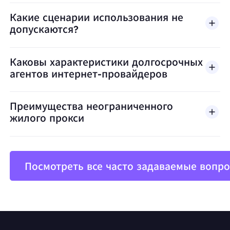
Какие сценарии использования не
допускаются?
BestProxy не поддерживает мошенничество, спа
Каковы характеристики долгосрочных
агентов интернет-провайдеров
Преимущества неограниченного
жилого прокси
Посмотреть все часто задаваемые вопр