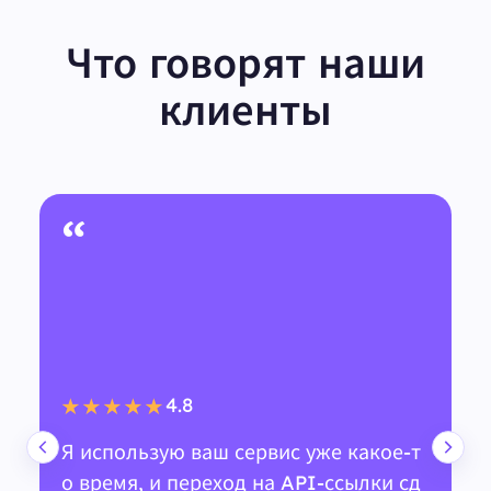
Что говорят наши
клиенты
“
4.8
★★★★★
Я использую ваш сервис уже какое-т
о время, и переход на API-ссылки сд