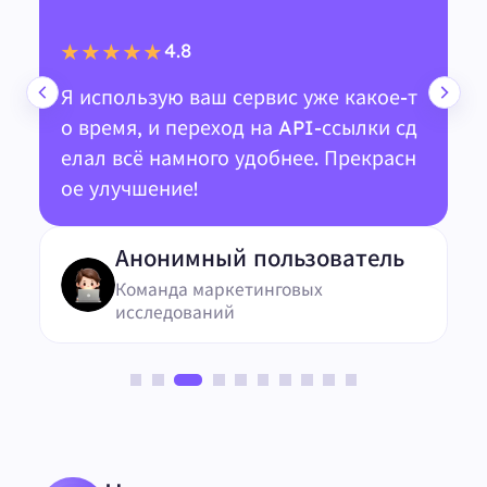
4.8
★★★★★
Я использую ваш сервис уже какое-т
о время, и переход на API-ссылки сд
елал всё намного удобнее. Прекрасн
ое улучшение!
Анонимный пользователь
Команда маркетинговых
исследований