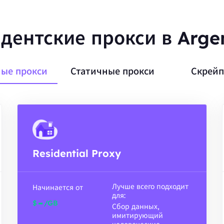
дентские прокси в Arge
ые прокси
Статичные прокси
Скрейп
Residential Proxy
Лучше всего подходит
Начинается от
для:
-
$
/GB
Сбор данных,
имитирующий