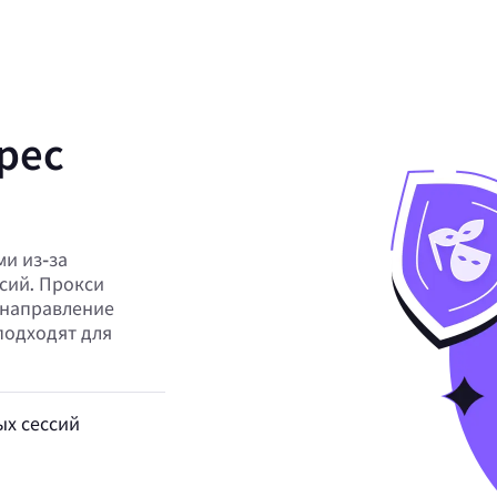
рес
и из-за
сий. Прокси
 направление
 подходят для
х сессий