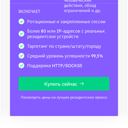
человеческие
действия, обход
ограничений и др.
ВКЛЮЧАЕТ
Ротационные и закрепленные сессии
Более 80 млн IP-адресов с реальных
резидентских устройств
Таргетинг по стране/штату/городу
Средний уровень успешности 99,5%
Поддержка HTTP/SOCKS5
Купить сейчас
Посмотреть цены на лучшие резидентские прокси