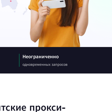
 статьи о веб-краулерах,
угом.
х
Canada
0
IPs
ции с
Germany
0
IPs
Неограниченно
одновременных запросов
Japan
0
IPs
+200Еще
>Все локации
тские прокси-