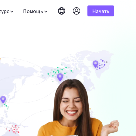
сурс
Помощь
Начать
English
简体中文
português
Tiếng Việt
асто задаваемые вопросы
Google
10%
бная версия
НАЧИНАЕТСЯ С
Неограниченно
Bing
амных
сть вопросы? Просмотрите список часто
Русский
Indonesia
 результатов
адаваемых вопросов и получите ответы
лее чем 100
к программе альянса
DuckDuckGo
гновенно.
атывайте до 10% комиссии.
हिंदी
Deutsch
Yandex
ководство пользователя
HOT
Youtube
версия
НАЧИНАЕТСЯ С
дуйте нашим пошаговым инструкциям для
Amazon
альном
ля развития вашего бизнеса и
тройки и интеграции вашего прокси.
сточников.
 результатов
юзивными скидками
Facebook
нес-
Instagram
бличный API
New
Бесплатная пробная
 аудио с
блокируйте полный контроль и
версия
НАЧИНАЕТСЯ С
я для
оматизацию для ваших прокси-сервисов
для хорошего корпоративного
$-/GB
 наслаждайтесь отличными
.
язаться с нами
Поддержка
те премиальные решения, специально
обранные под ваши нужды?