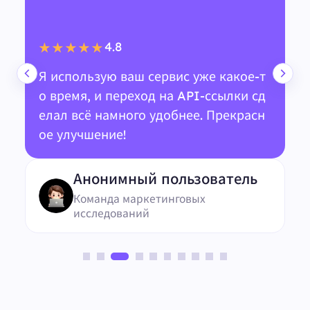
4.8
★★★★★
Я использую ваш сервис уже какое-т
о время, и переход на API-ссылки сд
елал всё намного удобнее. Прекрасн
ое улучшение!
Анонимный пользователь
Команда маркетинговых
исследований