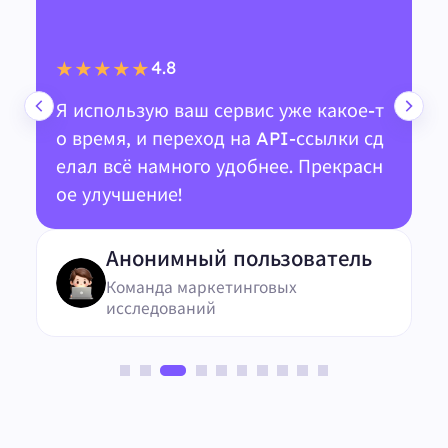
4.8
★★★★★
Я использую ваш сервис уже какое-т
о время, и переход на API-ссылки сд
елал всё намного удобнее. Прекрасн
ое улучшение!
Анонимный пользователь
Команда маркетинговых
исследований