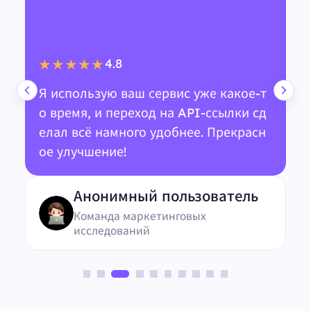
4.8
★★★★★
Я использую ваш сервис уже какое-т
о время, и переход на API-ссылки сд
елал всё намного удобнее. Прекрасн
ое улучшение!
Анонимный пользователь
Команда маркетинговых
исследований