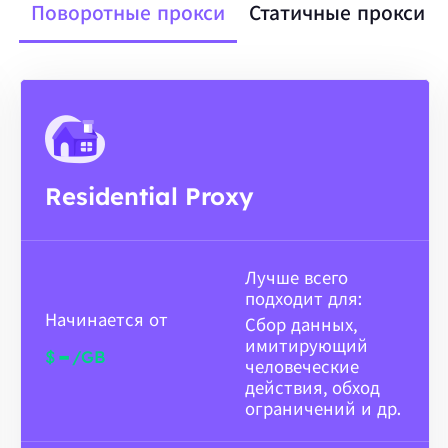
Поворотные прокси
Статичные прокси
Residential Proxy
Лучше всего
подходит для:
Начинается от
Сбор данных,
имитирующий
-
$
/GB
человеческие
действия, обход
ограничений и др.