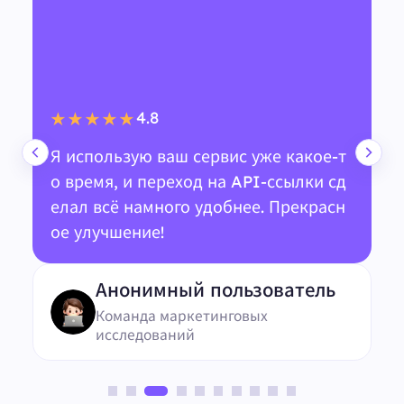
4.8
★★★★★
Я использую ваш сервис уже какое-т
о время, и переход на API-ссылки сд
елал всё намного удобнее. Прекрасн
ое улучшение!
Анонимный пользователь
Команда маркетинговых
исследований