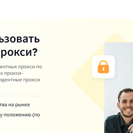
ьзовать
прокси?
дентных прокси по
их прокси-
зидентные прокси
тва на рынке
му положению (по