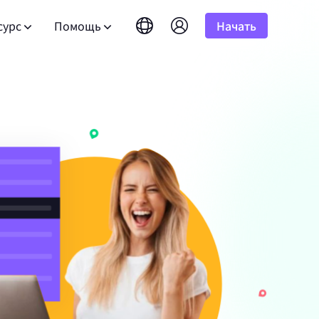
сурс
Помощь
Начать
English
简体中文
português
Tiếng Việt
асто задаваемые вопросы
Google
10%
бная версия
НАЧИНАЕТСЯ С
Неограниченно
Bing
амных
сть вопросы? Просмотрите список часто
Русский
Indonesia
 результатов
адаваемых вопросов и получите ответы
лее чем 100
к программе альянса
DuckDuckGo
гновенно.
атывайте до 10% комиссии.
हिंदी
Deutsch
Yandex
ководство пользователя
HOT
Youtube
версия
НАЧИНАЕТСЯ С
дуйте нашим пошаговым инструкциям для
Amazon
альном
ля развития вашего бизнеса и
тройки и интеграции вашего прокси.
сточников.
 результатов
юзивными скидками
Facebook
нес-
Instagram
бличный API
New
Бесплатная пробная
 аудио с
блокируйте полный контроль и
версия
НАЧИНАЕТСЯ С
я для
оматизацию для ваших прокси-сервисов
для хорошего корпоративного
$-/GB
 наслаждайтесь отличными
.
язаться с нами
Поддержка
те премиальные решения, специально
обранные под ваши нужды?