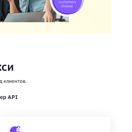
кси
д клиентов.
ер API