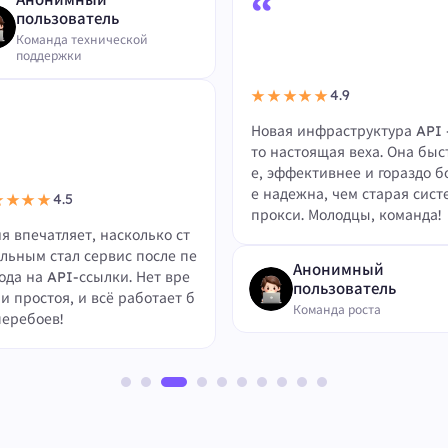
“
пользователь
Команда технической
поддержки
4.9
★★★★★
Новая инфраструктура API 
то настоящая веха. Она быс
е, эффективнее и гораздо б
е надежна, чем старая сист
4.5
★★★★
прокси. Молодцы, команда!
я впечатляет, насколько ст
льным стал сервис после пе
Анонимный
ода на API-ссылки. Нет вре
пользователь
и простоя, и всё работает б
Команда роста
перебоев!