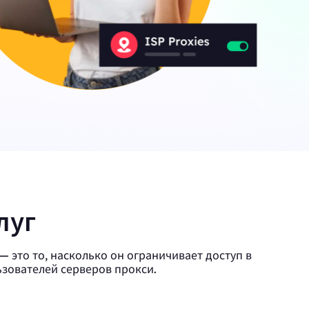
 статьи о веб-краулерах,
угом.
х
Canada
0
IPs
ции с
Germany
0
IPs
Japan
0
IPs
луг
+200Еще
>Все локации
 это то, насколько он ограничивает доступ в
ьзователей серверов прокси.