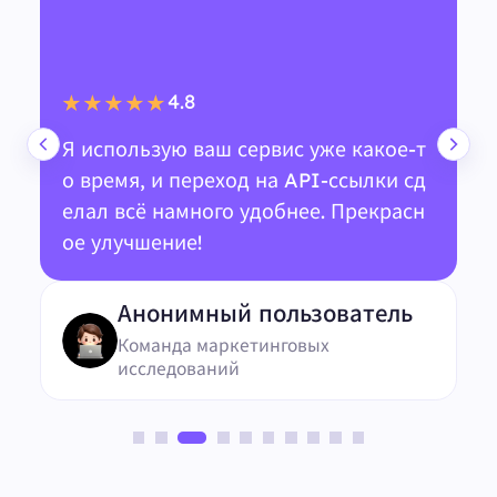
4.8
★★★★★
Я использую ваш сервис уже какое-т
о время, и переход на API-ссылки сд
елал всё намного удобнее. Прекрасн
ое улучшение!
Анонимный пользователь
Команда маркетинговых
исследований