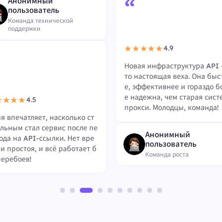
“
Анонимный
пользователь
Команда технической
поддержки
4.9
★★★★★
Новая инфраструктура API 
то настоящая веха. Она быс
е, эффективнее и гораздо б
е надежна, чем старая сист
4.5
★★★★
прокси. Молодцы, команда!
я впечатляет, насколько ст
льным стал сервис после пе
Анонимный
ода на API-ссылки. Нет вре
пользователь
и простоя, и всё работает б
Команда роста
перебоев!