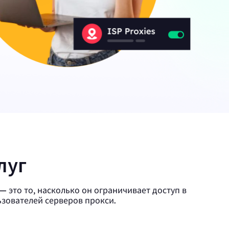
 статьи о веб-краулерах,
угом.
х
Canada
0
IPs
ции с
Germany
0
IPs
Japan
0
IPs
луг
+200Еще
>Все локации
 это то, насколько он ограничивает доступ в
ьзователей серверов прокси.