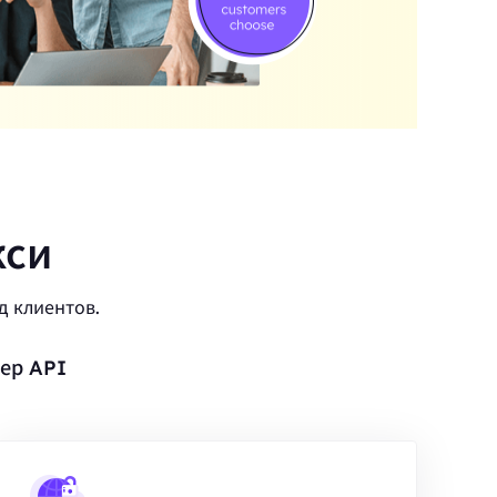
кси
д клиентов.
ер API