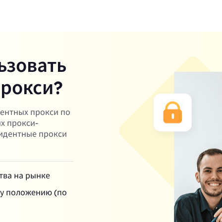
ьзовать
прокси?
дентных прокси по
их прокси-
зидентные прокси
тва на рынке
му положению (по