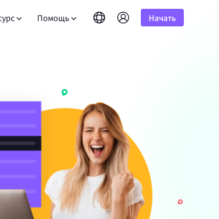
сурс
Помощь
Начать
English
简体中文
português
Tiếng Việt
асто задаваемые вопросы
Google
10%
бная версия
НАЧИНАЕТСЯ С
Неограниченно
Bing
амных
сть вопросы? Просмотрите список часто
Русский
Indonesia
 результатов
адаваемых вопросов и получите ответы
лее чем 100
к программе альянса
DuckDuckGo
гновенно.
атывайте до 10% комиссии.
हिंदी
Deutsch
Yandex
ководство пользователя
HOT
Youtube
версия
НАЧИНАЕТСЯ С
дуйте нашим пошаговым инструкциям для
Amazon
альном
ля развития вашего бизнеса и
тройки и интеграции вашего прокси.
сточников.
 результатов
юзивными скидками
Facebook
нес-
Instagram
бличный API
New
Бесплатная пробная
 аудио с
блокируйте полный контроль и
версия
НАЧИНАЕТСЯ С
я для
оматизацию для ваших прокси-сервисов
для хорошего корпоративного
$-/GB
 наслаждайтесь отличными
.
язаться с нами
Поддержка
те премиальные решения, специально
обранные под ваши нужды?