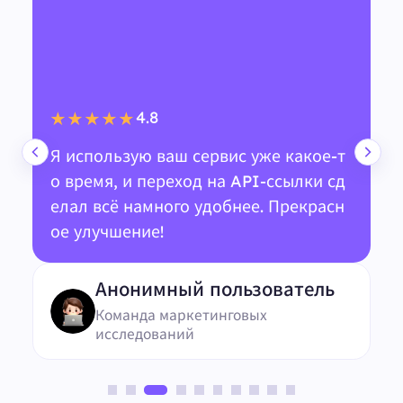
4.8
★★★★★
Я использую ваш сервис уже какое-т
о время, и переход на API-ссылки сд
елал всё намного удобнее. Прекрасн
ое улучшение!
Анонимный пользователь
Команда маркетинговых
исследований