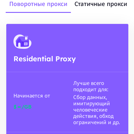
Поворотные прокси
Статичные прокси
Residential Proxy
Лучше всего
подходит для:
Начинается от
Сбор данных,
имитирующий
-
$
/GB
человеческие
действия, обход
ограничений и др.