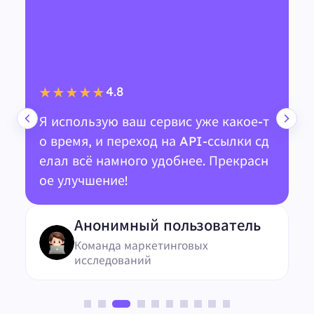
4.8
★★★★★
Я использую ваш сервис уже какое-т
о время, и переход на API-ссылки сд
елал всё намного удобнее. Прекрасн
ое улучшение!
Анонимный пользователь
Команда маркетинговых
исследований