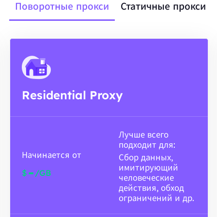
Поворотные прокси
Статичные прокси
Residential Proxy
Лучше всего
подходит для:
Начинается от
Сбор данных,
имитирующий
-
$
/GB
человеческие
действия, обход
ограничений и др.