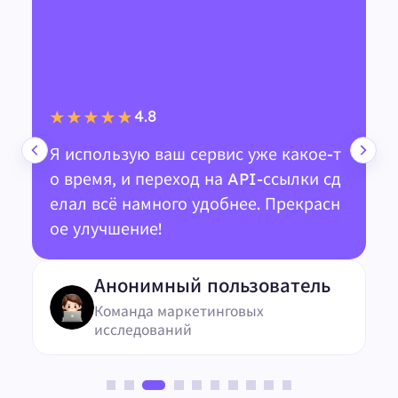
4.8
★★★★★
Я использую ваш сервис уже какое-т
о время, и переход на API-ссылки сд
елал всё намного удобнее. Прекрасн
ое улучшение!
Анонимный пользователь
Команда маркетинговых
исследований