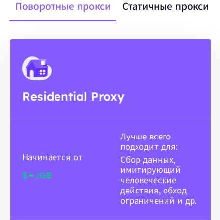
Поворотные прокси
Статичные прокси
Residential Proxy
Лучше всего
подходит для:
Начинается от
Сбор данных,
имитирующий
-
$
/GB
человеческие
действия, обход
ограничений и др.