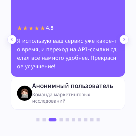
4.8
★★★★★
Я использую ваш сервис уже какое-т
о время, и переход на API-ссылки сд
елал всё намного удобнее. Прекрасн
ое улучшение!
Анонимный пользователь
Команда маркетинговых
исследований