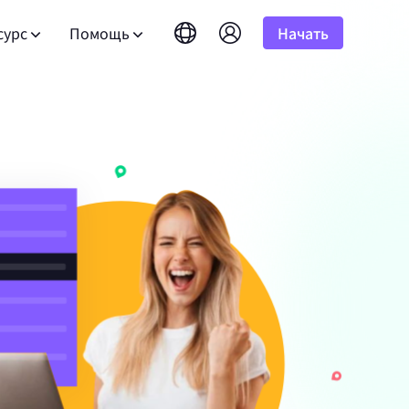
сурс
Помощь
Начать
English
简体中文
português
Tiếng Việt
асто задаваемые вопросы
Google
10%
бная версия
НАЧИНАЕТСЯ С
Неограниченно
Bing
амных
сть вопросы? Просмотрите список часто
Русский
Indonesia
 результатов
адаваемых вопросов и получите ответы
лее чем 100
к программе альянса
DuckDuckGo
гновенно.
атывайте до 10% комиссии.
हिंदी
Deutsch
Yandex
ководство пользователя
HOT
Youtube
версия
НАЧИНАЕТСЯ С
дуйте нашим пошаговым инструкциям для
Amazon
альном
ля развития вашего бизнеса и
тройки и интеграции вашего прокси.
сточников.
 результатов
юзивными скидками
Facebook
нес-
Instagram
бличный API
New
Бесплатная пробная
 аудио с
блокируйте полный контроль и
версия
НАЧИНАЕТСЯ С
я для
оматизацию для ваших прокси-сервисов
для хорошего корпоративного
$-/GB
 наслаждайтесь отличными
.
язаться с нами
Поддержка
те премиальные решения, специально
обранные под ваши нужды?