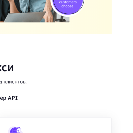
кси
д клиентов.
ер API