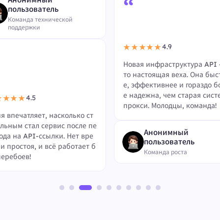
“
пользователь
Команда технической
поддержки
4.9
★★★★★
Новая инфраструктура API 
то настоящая веха. Она быс
е, эффективнее и гораздо б
е надежна, чем старая сист
4.5
★★★★
прокси. Молодцы, команда!
я впечатляет, насколько ст
льным стал сервис после пе
Анонимный
ода на API-ссылки. Нет вре
пользователь
и простоя, и всё работает б
Команда роста
перебоев!