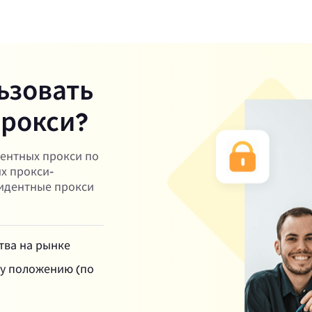
ьзовать
прокси?
дентных прокси по
их прокси-
зидентные прокси
тва на рынке
му положению (по