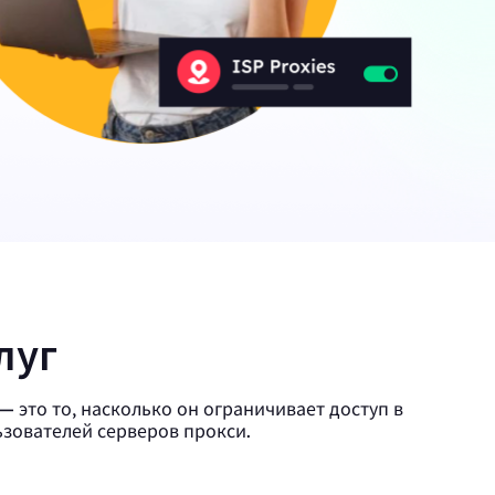
 статьи о веб-краулерах,
угом.
х
Canada
0
IPs
ции с
Germany
0
IPs
Japan
0
IPs
луг
+200Еще
>Все локации
 это то, насколько он ограничивает доступ в
ьзователей серверов прокси.