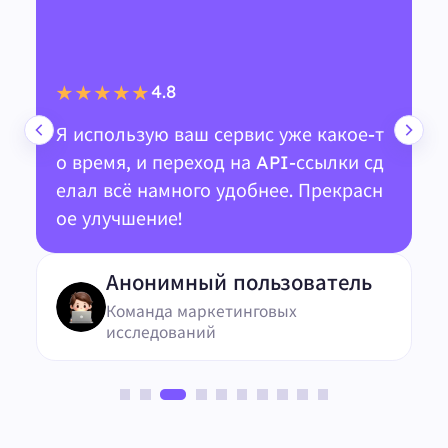
4.8
★★★★★
Я использую ваш сервис уже какое-т
о время, и переход на API-ссылки сд
елал всё намного удобнее. Прекрасн
ое улучшение!
Анонимный пользователь
Команда маркетинговых
исследований