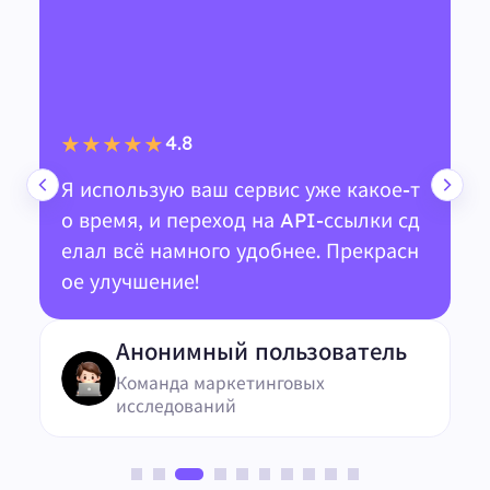
4.8
★★★★★
Я использую ваш сервис уже какое-т
о время, и переход на API-ссылки сд
елал всё намного удобнее. Прекрасн
ое улучшение!
Анонимный пользователь
Команда маркетинговых
исследований