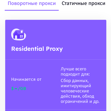
Поворотные прокси
Статичные прокси
Residential Proxy
Лучше всего
подходит для:
Начинается от
Сбор данных,
имитирующий
-
$
/GB
человеческие
действия, обход
ограничений и др.