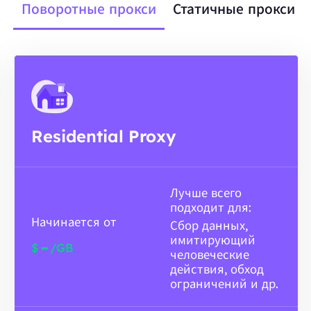
Поворотные прокси
Статичные прокси
Residential Proxy
Лучше всего
подходит для:
Начинается от
Сбор данных,
имитирующий
-
$
/GB
человеческие
действия, обход
ограничений и др.