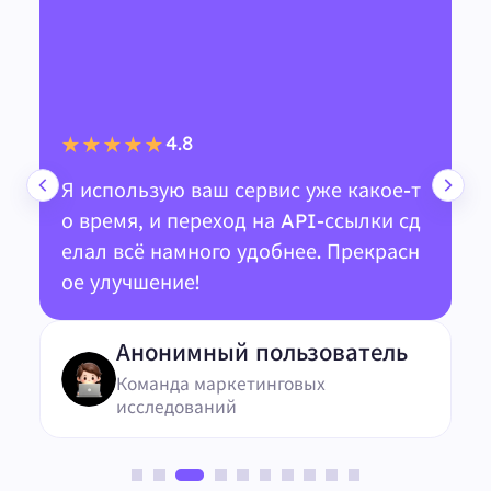
4.8
★★★★★
Я использую ваш сервис уже какое-т
о время, и переход на API-ссылки сд
елал всё намного удобнее. Прекрасн
ое улучшение!
Анонимный пользователь
Команда маркетинговых
исследований