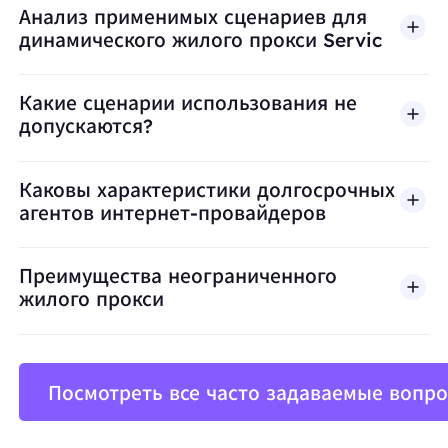
Анализ применимых сценариев для
динамического жилого прокси Servic
Какие сценарии использования не
допускаются?
BestProxy не поддерживает мошенничество, спа
Каковы характеристики долгосрочных
агентов интернет-провайдеров
Преимущества неограниченного
жилого прокси
Посмотреть все часто задаваемые вопр