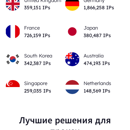
United Kingdom
Germany
359,151
IPs
1,866,258
IPs
France
Japan
726,159
IPs
380,487
IPs
South Korea
Australia
342,387
IPs
474,193
IPs
Singapore
Netherlands
259,035
IPs
148,569
IPs
Лучшие решения для