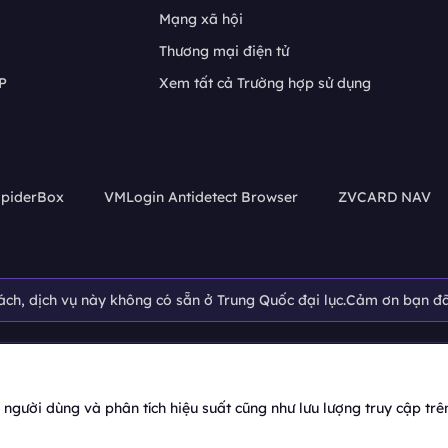
Mạng xã hội
Thương mại điện tử
P
Xem tất cả Trường hợp sử dụng
piderBox
VMLogin Antidetect Browser
ZVCARD NAV
ách, dịch vụ này không có sẵn ở Trung Quốc đại lục.Cảm ơn bạn đã
gười dùng và phân tích hiệu suất cũng như lưu lượng truy cập trê
Về chúng tôi
Tài sản 