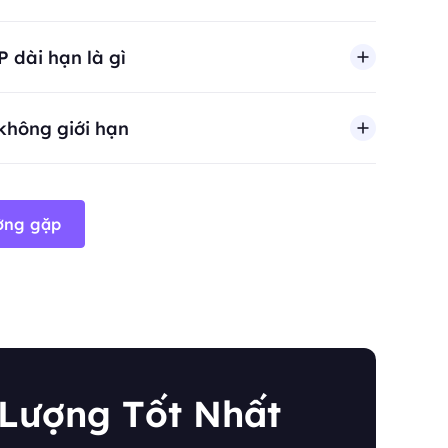
n, spam, tương tác giả mạo, lạm dụng thông tin đăng nhập, t
 dài hạn là gì
không giới hạn
ường gặp
 Lượng Tốt Nhất