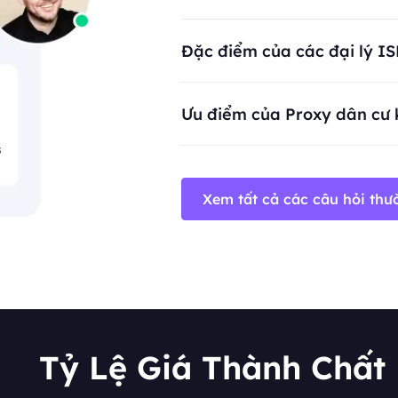
BestProxy không hỗ trợ gian lậ
Đặc điểm của các đại lý ISP
Ưu điểm của Proxy dân cư 
s
Xem tất cả các câu hỏi th
Tỷ Lệ Giá Thành Chất