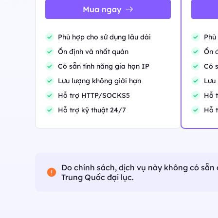
ổn định, đồng thời cao.
Mua ngay
Long Acting ISP 
Long Acting ISP Proxies
New
Kết hợp các lợi thế củ
cư để sử dụng linh hoạ
Kết hợp các lợi thế của trung tâm dữ liệu và 
Phù hợp cho sử dụng lâu dài
Phù 
cư để sử dụng linh hoạt và lâu bền.
Ổn định và nhất quán
Ổn đ
Có sẵn tính năng gia hạn IP
Có s
Lưu lượng không giới hạn
Lưu 
Hỗ trợ HTTP/SOCKS5
Hỗ 
Hỗ trợ kỹ thuật 24/7
Hỗ t
Do chính sách, dịch vụ này không có sẵn 
Trung Quốc đại lục.