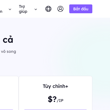
Trợ
Bắt đầu
ên
giúp
English
简体中文
português
Tiếng Việt
á cả
âu hỏi thường gặp
Google
10% Không giới
BẮT ĐẦU TỪ
hử miễn phí
hạn
Bing
 câu hỏi? Duyệt qua danh sách FAQ và nhận câu
-/1K kết quả
Русский
Indonesia
ả lời ngay lập tức.
n miền.
h liên minh BestProxy và kiếm
DuckDuckGo
h vô song
हिंदी
Deutsch
Yandex
ng dẫn người dùng
HOT
BẮT ĐẦU TỪ
Youtube
a
theo hướng dẫn từng bước của chúng tôi để cấu
 thực từ
-/1K kết quả
 và tích hợp proxy của bạn.
Amazon
át triển doanh nghiệp của
 giá độc quyền
Facebook
 Công khai
New
Instagram
BẮT ĐẦU TỪ
 YouTube với
hóa quyền kiểm soát hoàn toàn và tự động hóa
Dùng thử miễn
$-/GB
ộng.
p của chúng
dịch vụ proxy của bạn
Tùy chỉnh+
phí
 để hợp tác doanh nghiệp tốt
n hệ với chúng tôi
Hỗ trợ
 đãi tuyệt vời.
$?
/IP
 tìm kiếm giải pháp cao cấp được tùy chỉnh
biệt cho nhu cầu của bạn?