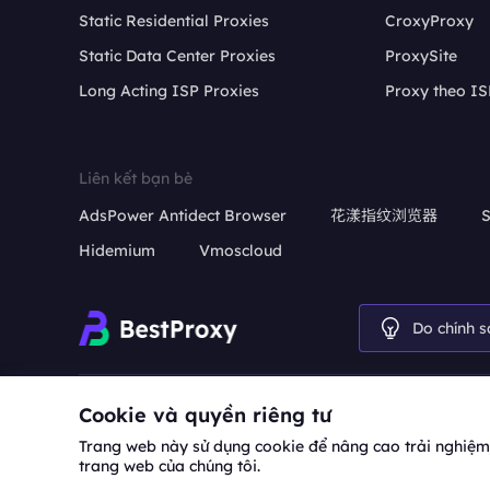
Static Residential Proxies
CroxyProxy
Static Data Center Proxies
ProxySite
Long Acting ISP Proxies
Proxy theo IS
Liên kết bạn bè
AdsPower Antidect Browser
花漾指纹浏览器
S
Hidemium
Vmoscloud
Do chính s
Hợp tác:
michael.wang@bestproxy.com
Cookie và quyền riêng tư
Trang web này sử dụng cookie để nâng cao trải nghiệm n
trang web của chúng tôi.