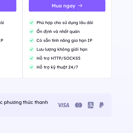
nhất về web crawler, proxy và
Mua ngay
ài
Phù hợp cho sử dụng lâu dài
Ổn định và nhất quán
Canada
IP
Có sẵn tính năng gia hạn IP
0
IPs
Lưu lượng không giới hạn
Germany
Hỗ trợ HTTP/SOCKS5
0
IPs
Hỗ trợ kỹ thuật 24/7
Japan
0
IPs
+200Thêm
>Tất cả các vị trí
ác phương thức thanh