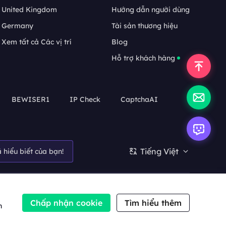
United Kingdom
Hướng dẫn người dùng
Germany
Tài sản thương hiệu
Xem tất cả Các vị trí
Blog
Hỗ trợ khách hàng
BEWISER1
IP Check
CaptchaAI
Tiếng Việt
 hiểu biết của bạn!
Chấp nhận cookie
Tìm hiểu thêm
n
thương hiệu
Điều khoản dịch vụ
Chính sách bảo mật