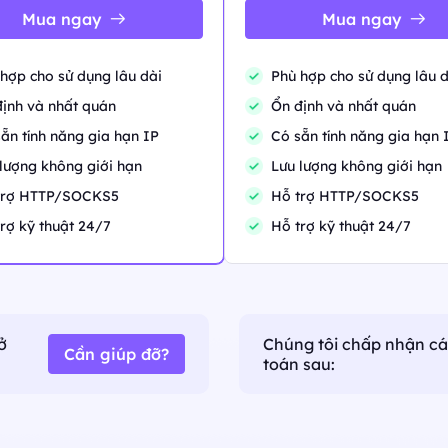
Mạng xã hội
Đọc các bài viết mới 
Mua ngay
Mua ngay
Proxies
nhiều hơn nữa.
Quản lý nhiều tài khoản với các kết nối ổn định và
riêng biệt.
a trung tâm dữ liệu và IP dân
BẮT ĐẦU TỪ
t và lâu bền.
IP dân
$-/GB
hợp cho sử dụng lâu dài
Phù hợp cho sử dụng lâu d
Giám sát đánh giá
Theo dõi phản hồi của khách hàng từ nhiều nguồn.
ịnh và nhất quán
Ổn định và nhất quán
United States
ẵn tính năng gia hạn IP
Có sẵn tính năng gia hạn 
Thương mại điện tử
0
IPs
lượng không giới hạn
Lưu lượng không giới hạn
Truy cập dữ liệu thương mại điện tử quý giá bằng
cách sử dụng proxy.
United Kingdo
trợ HTTP/SOCKS5
Hỗ trợ HTTP/SOCKS5
m
0
IPs
Xem tất cả
rợ kỹ thuật 24/7
Hỗ trợ kỹ thuật 24/7
France
0
IPs
South Korea
0
IPs
ở
Chúng tôi chấp nhận c
Cần giúp đỡ?
toán sau: