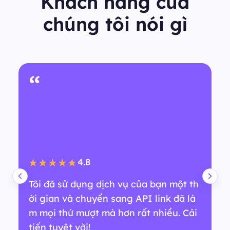
Khách hàng của
chúng tôi nói gì
“
4.8
★★★★★
Tôi đã sử dụng dịch vụ của bạn một th
ời gian và chuyển sang API link đã là
m mọi thứ mượt mà hơn rất nhiều. Cải
tiến tuyệt vời!