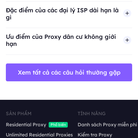
BestProxy không hỗ trợ gian lận, spam, tương tác
Đặc điểm của các đại lý ISP dài hạn là
gì
Ưu điểm của Proxy dân cư không giới
hạn
Xem tất cả các câu hỏi thường gặp
SẢN PHẨM
TÍNH NĂNG
Residential Proxy
Danh sách Proxy miễn phí
Phổ biến
Unlimited Residential Proxies
Kiểm tra Proxy