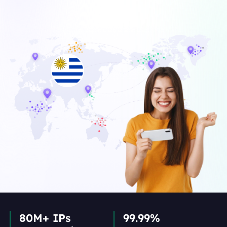
80M+ IPs
99.99%