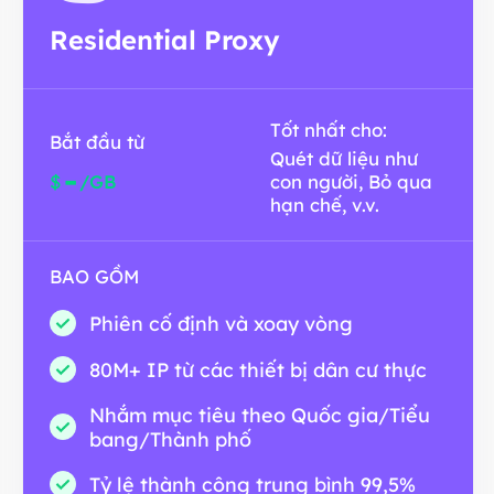
Residential Proxy
Tốt nhất cho:
Bắt đầu từ
Quét dữ liệu như
-
$
/GB
con người, Bỏ qua
hạn chế, v.v.
BAO GỒM
Phiên cố định và xoay vòng
80M+ IP từ các thiết bị dân cư thực
Nhắm mục tiêu theo Quốc gia/Tiểu
bang/Thành phố
Tỷ lệ thành công trung bình 99,5%