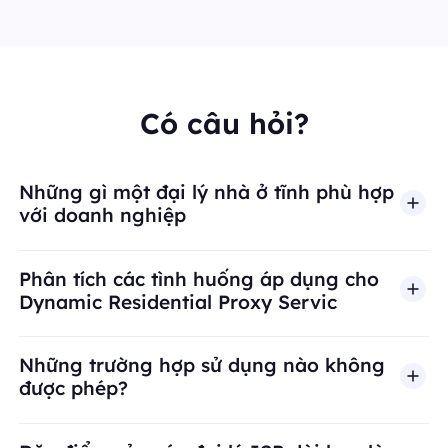
Có câu hỏi?
Những gì một đại lý nhà ở tĩnh phù hợp
với doanh nghiệp
Phân tích các tình huống áp dụng cho
Dynamic Residential Proxy Servic
Những trường hợp sử dụng nào không
được phép?
BestProxy không hỗ trợ gian lận, spam, tương tác