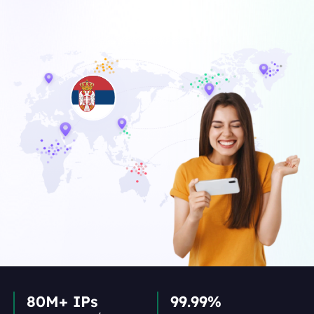
80M+ IPs
99.99%