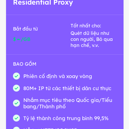
Residential Proxy
Tốt nhất cho:
Bắt đầu từ
Quét dữ liệu như
-
$
/GB
con người, Bỏ qua
hạn chế, v.v.
BAO GỒM
Phiên cố định và xoay vòng
80M+ IP từ các thiết bị dân cư thực
Nhắm mục tiêu theo Quốc gia/Tiểu
bang/Thành phố
Tỷ lệ thành công trung bình 99,5%