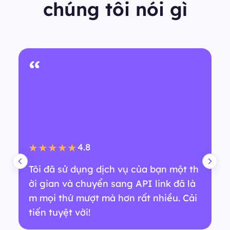
chúng tôi nói gì
“
4.8
★★★★★
Tôi đã sử dụng dịch vụ của bạn một th
ời gian và chuyển sang API link đã là
m mọi thứ mượt mà hơn rất nhiều. Cải
tiến tuyệt vời!