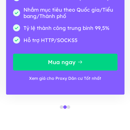
Nhắm mục tiêu theo Quốc gia/Tiểu
bang/Thành phố
Tỷ lệ thành công trung bình 99,5%
Hỗ trợ HTTP/SOCKS5
Mua ngay
Xem giá cho Proxy Dân cư Tốt nhất