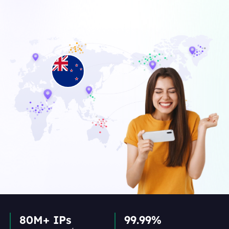
80M+ IPs
99.99%