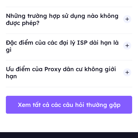
Những trường hợp sử dụng nào không
được phép?
BestProxy không hỗ trợ gian lận, spam, tương tác
Đặc điểm của các đại lý ISP dài hạn là
gì
Ưu điểm của Proxy dân cư không giới
hạn
Xem tất cả các câu hỏi thường gặp