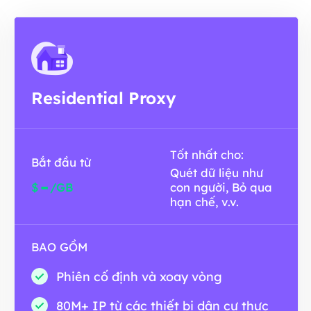
Residential Proxy
Tốt nhất cho:
Bắt đầu từ
Quét dữ liệu như
-
$
/GB
con người, Bỏ qua
hạn chế, v.v.
BAO GỒM
Phiên cố định và xoay vòng
80M+ IP từ các thiết bị dân cư thực