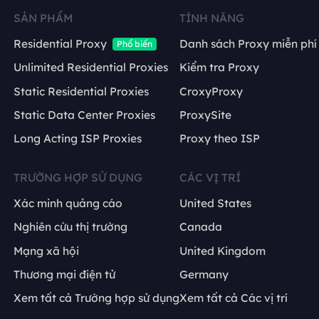
SẢN PHẨM
TÍNH NĂNG
Residential Proxy
Danh sách Proxy miễn phí
Phổ biến
Unlimited Residential Proxies
Kiểm tra Proxy
Static Residential Proxies
CroxyProxy
Static Data Center Proxies
ProxySite
Long Acting ISP Proxies
Proxy theo ISP
TRƯỜNG HỢP SỬ DỤNG
CÁC VỊ TRÍ
Xác minh quảng cáo
United States
Nghiên cứu thị trường
Canada
Mạng xã hội
United Kingdom
Thương mại điện tử
Germany
Xem tất cả Trường hợp sử dụng
Xem tất cả Các vị trí