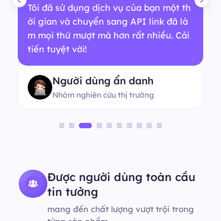
Tôi đã sử dụng dịch vụ của bạn một th
ời gian và chuyển sang API link đã là
m mọi thứ mượt mà hơn rất nhiều. Cải
tiến tuyệt vời!
Người dùng ẩn danh
Nhóm nghiên cứu thị trường
Được người dùng toàn cầu
tin tưởng
mang đến chất lượng vượt trội trong