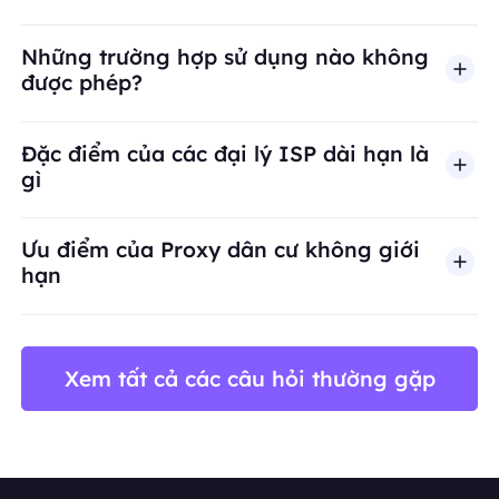
Những trường hợp sử dụng nào không
được phép?
BestProxy không hỗ trợ gian lận, spam, tương tác
Đặc điểm của các đại lý ISP dài hạn là
gì
Ưu điểm của Proxy dân cư không giới
hạn
Xem tất cả các câu hỏi thường gặp