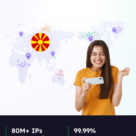
80M+ IPs
99.99%