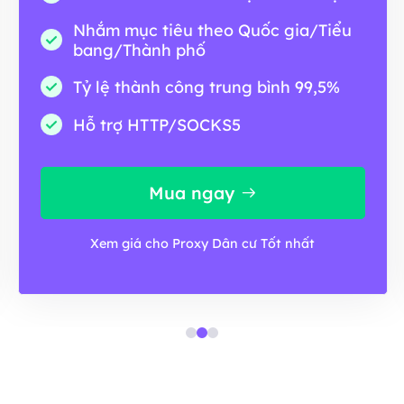
Nhắm mục tiêu theo Quốc gia/Tiểu
bang/Thành phố
Tỷ lệ thành công trung bình 99,5%
Hỗ trợ HTTP/SOCKS5
Mua ngay
Xem giá cho Proxy Dân cư Tốt nhất