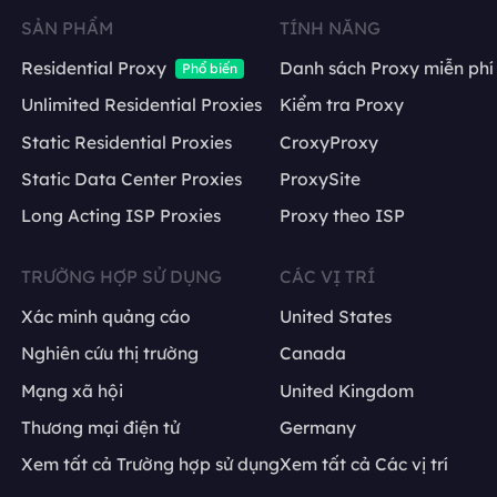
SẢN PHẨM
TÍNH NĂNG
Residential Proxy
Danh sách Proxy miễn phí
Phổ biến
Unlimited Residential Proxies
Kiểm tra Proxy
Static Residential Proxies
CroxyProxy
Static Data Center Proxies
ProxySite
Long Acting ISP Proxies
Proxy theo ISP
TRƯỜNG HỢP SỬ DỤNG
CÁC VỊ TRÍ
Xác minh quảng cáo
United States
Nghiên cứu thị trường
Canada
Mạng xã hội
United Kingdom
Thương mại điện tử
Germany
Xem tất cả Trường hợp sử dụng
Xem tất cả Các vị trí