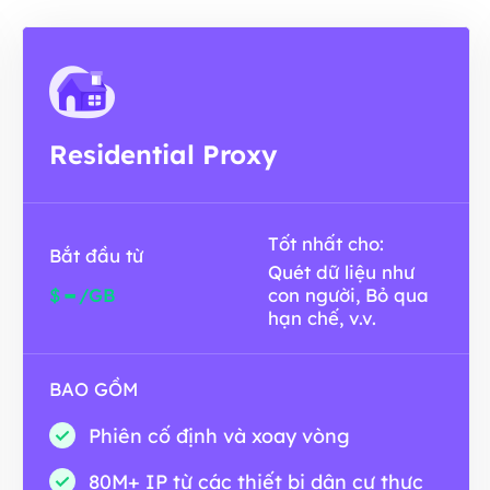
Residential Proxy
Tốt nhất cho:
Bắt đầu từ
Quét dữ liệu như
-
$
/GB
con người, Bỏ qua
hạn chế, v.v.
BAO GỒM
Phiên cố định và xoay vòng
80M+ IP từ các thiết bị dân cư thực