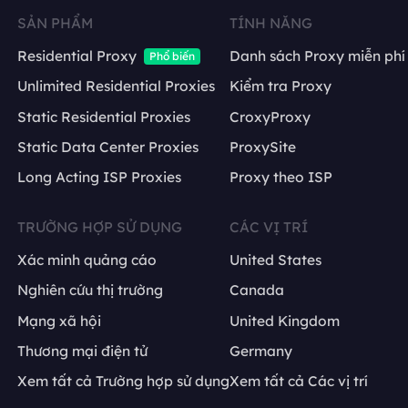
SẢN PHẨM
TÍNH NĂNG
Residential Proxy
Danh sách Proxy miễn phí
Phổ biến
Unlimited Residential Proxies
Kiểm tra Proxy
Static Residential Proxies
CroxyProxy
Static Data Center Proxies
ProxySite
Long Acting ISP Proxies
Proxy theo ISP
TRƯỜNG HỢP SỬ DỤNG
CÁC VỊ TRÍ
Xác minh quảng cáo
United States
Nghiên cứu thị trường
Canada
Mạng xã hội
United Kingdom
Thương mại điện tử
Germany
Xem tất cả Trường hợp sử dụng
Xem tất cả Các vị trí