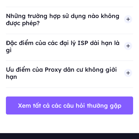
Những trường hợp sử dụng nào không
được phép?
BestProxy không hỗ trợ gian lận, spam, tương tác
Đặc điểm của các đại lý ISP dài hạn là
gì
Ưu điểm của Proxy dân cư không giới
hạn
Xem tất cả các câu hỏi thường gặp