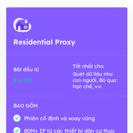
Residential Proxy
Tốt nhất cho:
Bắt đầu từ
Quét dữ liệu như
-
$
/GB
con người, Bỏ qua
hạn chế, v.v.
BAO GỒM
Phiên cố định và xoay vòng
80M+ IP từ các thiết bị dân cư thực