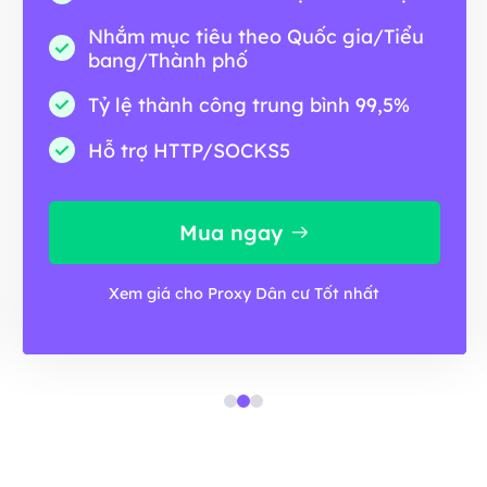
Nhắm mục tiêu theo Quốc gia/Tiểu
bang/Thành phố
Tỷ lệ thành công trung bình 99,5%
Hỗ trợ HTTP/SOCKS5
Mua ngay
Xem giá cho Proxy Dân cư Tốt nhất