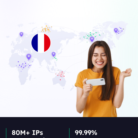
80M+ IPs
99.99%