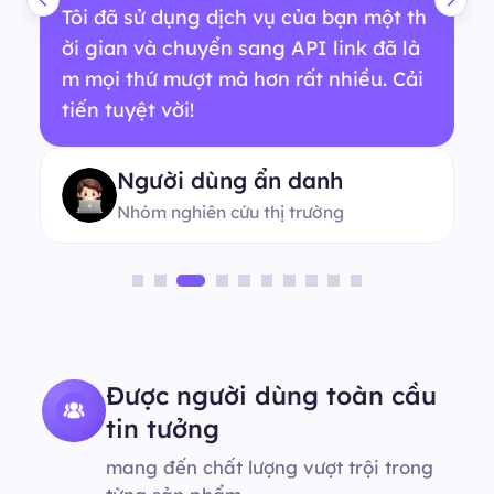
Tôi đã sử dụng dịch vụ của bạn một th
ời gian và chuyển sang API link đã là
m mọi thứ mượt mà hơn rất nhiều. Cải
tiến tuyệt vời!
Người dùng ẩn danh
Nhóm nghiên cứu thị trường
Được người dùng toàn cầu
tin tưởng
mang đến chất lượng vượt trội trong