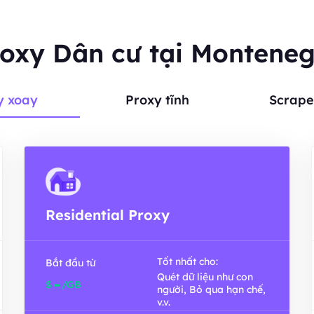
oxy Dân cư tại Montene
y xoay
Proxy tĩnh
Scrape
Residential Proxy
Tốt nhất cho:
Bắt đầu từ
Quét dữ liệu như con
-
$
/GB
người, Bỏ qua hạn chế,
v.v.