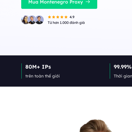
ổn định, đồng thời cao.
Mua Montenegro Proxy
Long Acting ISP 
Long Acting ISP Proxies
New
Kết hợp các lợi thế củ
4.9
cư để sử dụng linh hoạ
Kết hợp các lợi thế của trung tâm dữ liệu và 
Từ hơn 1.000 đánh giá
cư để sử dụng linh hoạt và lâu bền.
80M+ IPs
99.99%
trên toàn thế giới
Thời gia