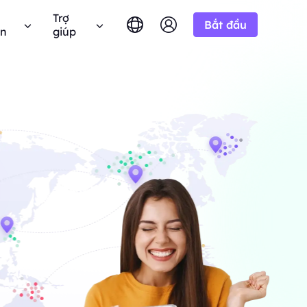
Trợ
Bắt đầu
ên
giúp
English
简体中文
português
Tiếng Việt
âu hỏi thường gặp
Google
10% Không giới
BẮT ĐẦU TỪ
hử miễn phí
hạn
Bing
 câu hỏi? Duyệt qua danh sách FAQ và nhận câu
-/1K kết quả
Русский
Indonesia
ả lời ngay lập tức.
n miền.
h liên minh BestProxy và kiếm
DuckDuckGo
हिंदी
Deutsch
Yandex
ng dẫn người dùng
HOT
BẮT ĐẦU TỪ
Youtube
a
theo hướng dẫn từng bước của chúng tôi để cấu
 thực từ
-/1K kết quả
 và tích hợp proxy của bạn.
Amazon
át triển doanh nghiệp của
 giá độc quyền
Facebook
 Công khai
New
Instagram
BẮT ĐẦU TỪ
 YouTube với
hóa quyền kiểm soát hoàn toàn và tự động hóa
Dùng thử miễn
$-/GB
ộng.
p của chúng
dịch vụ proxy của bạn
phí
 để hợp tác doanh nghiệp tốt
n hệ với chúng tôi
Hỗ trợ
 đãi tuyệt vời.
 tìm kiếm giải pháp cao cấp được tùy chỉnh
biệt cho nhu cầu của bạn?