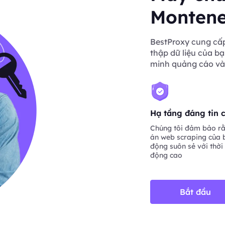
Monten
BestProxy cung cấp
thập dữ liệu của bạ
minh quảng cáo và
Hạ tầng đáng tin 
Chúng tôi đảm bảo rằ
án web scraping của 
động suôn sẻ với thời
động cao
Bắt đầu