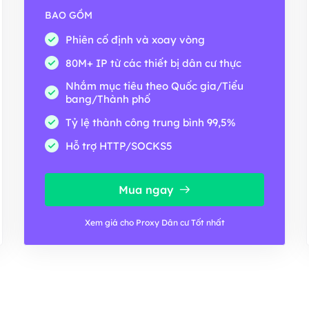
BAO GỒM
Phiên cố định và xoay vòng
80M+ IP từ các thiết bị dân cư thực
Nhắm mục tiêu theo Quốc gia/Tiểu
bang/Thành phố
Tỷ lệ thành công trung bình 99,5%
Hỗ trợ HTTP/SOCKS5
Mua ngay
Xem giá cho Proxy Dân cư Tốt nhất