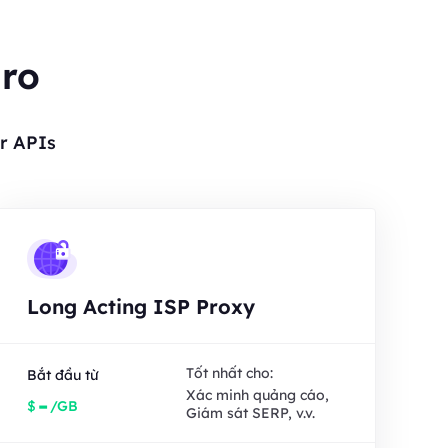
gro
r APIs
Long Acting ISP Proxy
Tốt nhất cho:
Bắt đầu từ
Xác minh quảng cáo,
-
$
/GB
Giám sát SERP, v.v.