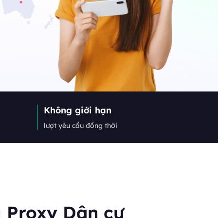
nhất về web crawler, proxy và
Canada
0
IPs
Germany
0
IPs
Không giới hạn
Japan
lượt yêu cầu đồng thời
0
IPs
+200Thêm
>Tất cả các vị trí
 Proxy Dân cư