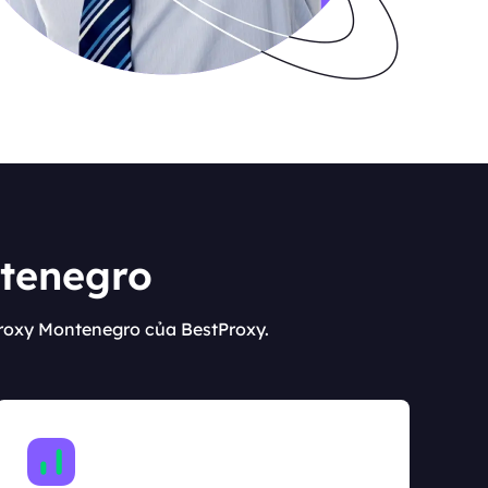
ntenegro
roxy Montenegro của BestProxy.