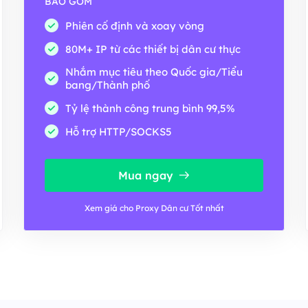
BAO GỒM
Phiên cố định và xoay vòng
80M+ IP từ các thiết bị dân cư thực
Nhắm mục tiêu theo Quốc gia/Tiểu
bang/Thành phố
Tỷ lệ thành công trung bình 99,5%
Hỗ trợ HTTP/SOCKS5
Mua ngay
Xem giá cho Proxy Dân cư Tốt nhất