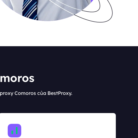
omoros
 proxy Comoros của BestProxy.