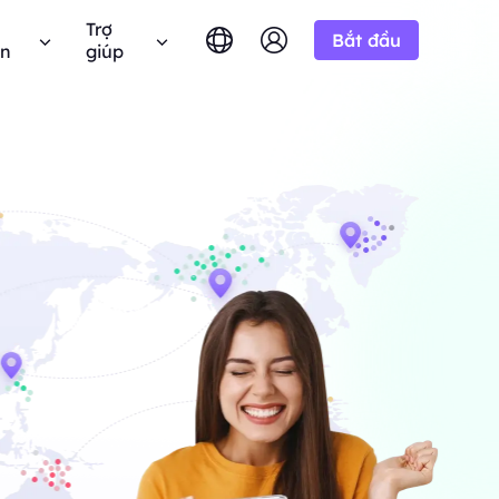
Trợ
Bắt đầu
ên
giúp
English
简体中文
português
Tiếng Việt
âu hỏi thường gặp
Google
10% Không giới
BẮT ĐẦU TỪ
hử miễn phí
hạn
Bing
 câu hỏi? Duyệt qua danh sách FAQ và nhận câu
-/1K kết quả
Русский
Indonesia
ả lời ngay lập tức.
n miền.
h liên minh BestProxy và kiếm
DuckDuckGo
हिंदी
Deutsch
Yandex
ng dẫn người dùng
HOT
BẮT ĐẦU TỪ
Youtube
a
theo hướng dẫn từng bước của chúng tôi để cấu
 thực từ
-/1K kết quả
 và tích hợp proxy của bạn.
Amazon
át triển doanh nghiệp của
 giá độc quyền
Facebook
 Công khai
New
Instagram
BẮT ĐẦU TỪ
 YouTube với
hóa quyền kiểm soát hoàn toàn và tự động hóa
Dùng thử miễn
$-/GB
ộng.
p của chúng
dịch vụ proxy của bạn
phí
 để hợp tác doanh nghiệp tốt
n hệ với chúng tôi
Hỗ trợ
 đãi tuyệt vời.
 tìm kiếm giải pháp cao cấp được tùy chỉnh
biệt cho nhu cầu của bạn?