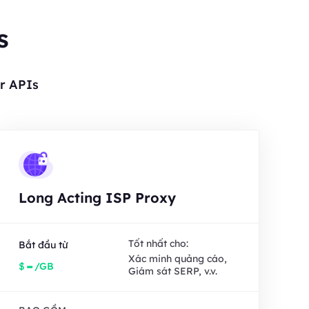
s
r APIs
Long Acting ISP Proxy
Tốt nhất cho:
Bắt đầu từ
Xác minh quảng cáo,
-
$
/GB
Giám sát SERP, v.v.