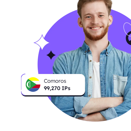
Comoros
100,071
IPs