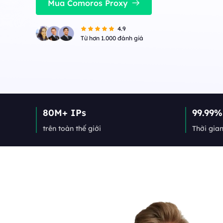
ổn định, đồng thời cao.
Mua Comoros Proxy
Long Acting ISP 
Long Acting ISP Proxies
New
Kết hợp các lợi thế củ
4.9
cư để sử dụng linh hoạ
Kết hợp các lợi thế của trung tâm dữ liệu và 
Từ hơn 1.000 đánh giá
cư để sử dụng linh hoạt và lâu bền.
80M+ IPs
99.99%
trên toàn thế giới
Thời gia