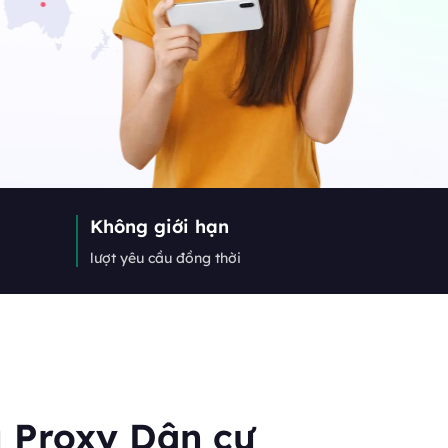
nhất về web crawler, proxy và
Canada
0
IPs
Germany
0
IPs
Không giới hạn
Japan
lượt yêu cầu đồng thời
0
IPs
+200Thêm
>Tất cả các vị trí
 Proxy Dân cư