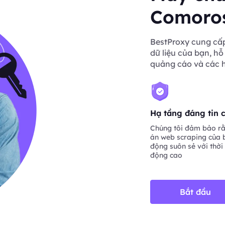
Comoro
BestProxy cung cấp
dữ liệu của bạn, hỗ
quảng cáo và các 
Hạ tầng đáng tin 
Chúng tôi đảm bảo rằ
án web scraping của 
động suôn sẻ với thời
động cao
Bắt đầu