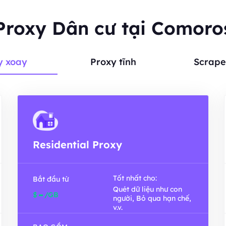
Proxy Dân cư tại Comoro
y xoay
Proxy tĩnh
Scrape
Residential Proxy
Tốt nhất cho:
Bắt đầu từ
Quét dữ liệu như con
-
$
/GB
người, Bỏ qua hạn chế,
v.v.