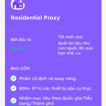
Residential Proxy
Tốt nhất cho:
Bắt đầu từ
Quét dữ liệu như
-
$
/GB
con người, Bỏ qua
hạn chế, v.v.
BAO GỒM
Phiên cố định và xoay vòng
80M+ IP từ các thiết bị dân cư thực
Nhắm mục tiêu theo Quốc gia/Tiểu
bang/Thành phố