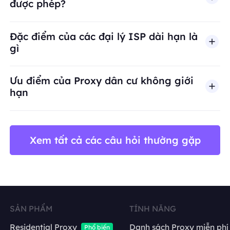
được phép?
BestProxy không hỗ trợ gian lận, spam, tương tác
Đặc điểm của các đại lý ISP dài hạn là
gì
Ưu điểm của Proxy dân cư không giới
hạn
Xem tất cả các câu hỏi thường gặp
SẢN PHẨM
TÍNH NĂNG
Residential Proxy
Danh sách Proxy miễn phí
Phổ biến