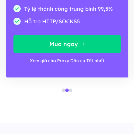
Tỷ lệ thành công trung bình 99,5%
Hỗ trợ HTTP/SOCKS5
Mua ngay
Xem giá cho Proxy Dân cư Tốt nhất