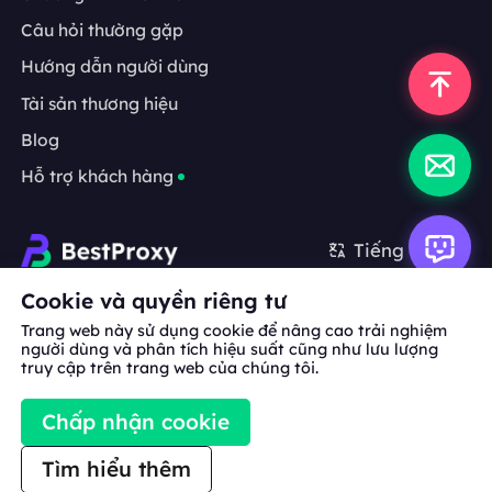
Câu hỏi thường gặp
Hướng dẫn người dùng
Tài sản thương hiệu
Blog
Hỗ trợ khách hàng
Tiếng Việt
Cookie và quyền riêng tư
Hợp tác:
michael.wang@bestproxy.com
Trang web này sử dụng cookie để nâng cao trải nghiệm
người dùng và phân tích hiệu suất cũng như lưu lượng
truy cập trên trang web của chúng tôi.
Về
Tài sản
Điều khoản
Chính sách
Chấp nhận cookie
chúng
thương hiệu
dịch vụ
bảo mật
tôi
Tìm hiểu thêm