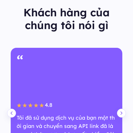
Khách hàng của
chúng tôi nói gì
“
4.8
★★★★★
Tôi đã sử dụng dịch vụ của bạn một th
ời gian và chuyển sang API link đã là