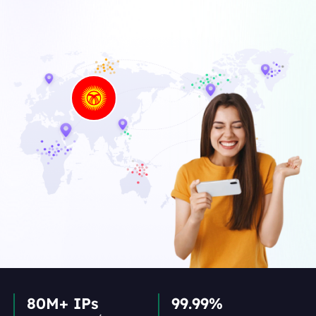
80M+ IPs
99.99%