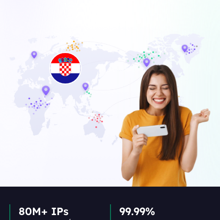
80M+ IPs
99.99%