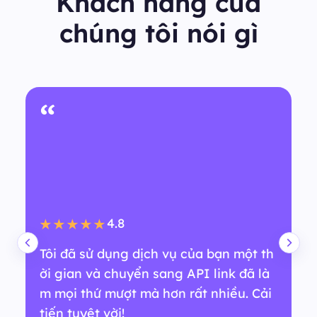
Khách hàng của
chúng tôi nói gì
“
4.8
★★★★★
Tôi đã sử dụng dịch vụ của bạn một th
ời gian và chuyển sang API link đã là
m mọi thứ mượt mà hơn rất nhiều. Cải
tiến tuyệt vời!