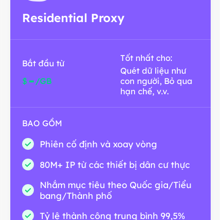
Residential Proxy
Tốt nhất cho:
Bắt đầu từ
Quét dữ liệu như
-
$
/GB
con người, Bỏ qua
hạn chế, v.v.
BAO GỒM
Phiên cố định và xoay vòng
80M+ IP từ các thiết bị dân cư thực
Nhắm mục tiêu theo Quốc gia/Tiểu
bang/Thành phố
Tỷ lệ thành công trung bình 99,5%