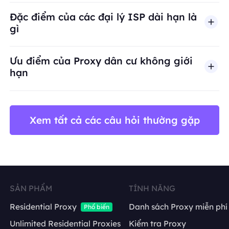
BestProxy không hỗ trợ gian lận, spam, tương tác
Đặc điểm của các đại lý ISP dài hạn là
gì
Ưu điểm của Proxy dân cư không giới
hạn
Xem tất cả các câu hỏi thường gặp
SẢN PHẨM
TÍNH NĂNG
Residential Proxy
Danh sách Proxy miễn phí
Phổ biến
Unlimited Residential Proxies
Kiểm tra Proxy